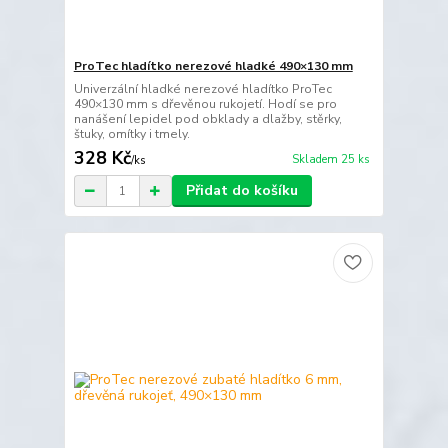
ProTec hladítko nerezové hladké 490×130 mm
Univerzální hladké nerezové hladítko ProTec
490×130 mm s dřevěnou rukojetí. Hodí se pro
nanášení lepidel pod obklady a dlažby, stěrky,
štuky, omítky i tmely.
328 Kč
Skladem 25 ks
/
ks
Přidat do košíku