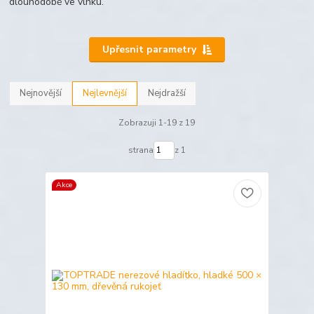
dlouhodobě ve vlhku.
Upřesnit parametry
Nejnovější
Nejlevnější
Nejdražší
Zobrazuji 1-19 z 19
strana
z 1
Akce