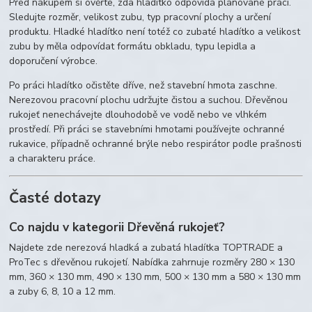
Před nákupem si ověřte, zda hladítko odpovídá plánované práci.
Sledujte rozměr, velikost zubu, typ pracovní plochy a určení
produktu. Hladké hladítko není totéž co zubaté hladítko a velikost
zubu by měla odpovídat formátu obkladu, typu lepidla a
doporučení výrobce.
Po práci hladítko očistěte dříve, než stavební hmota zaschne.
Nerezovou pracovní plochu udržujte čistou a suchou. Dřevěnou
rukojeť nenechávejte dlouhodobě ve vodě nebo ve vlhkém
prostředí. Při práci se stavebními hmotami používejte ochranné
rukavice, případně ochranné brýle nebo respirátor podle prašnosti
a charakteru práce.
Časté dotazy
Co najdu v kategorii Dřevěná rukojeť?
Najdete zde nerezová hladká a zubatá hladítka TOPTRADE a
ProTec s dřevěnou rukojetí. Nabídka zahrnuje rozměry 280 × 130
mm, 360 × 130 mm, 490 × 130 mm, 500 × 130 mm a 580 × 130 mm
a zuby 6, 8, 10 a 12 mm.