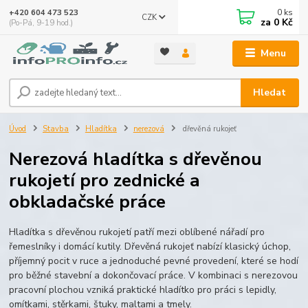
0
ks
+420 604 473 523
CZK
za
0 Kč
(Po-Pá, 9-19 hod.)
Menu
Hledat
Úvod
Stavba
Hladítka
nerezová
dřevěná rukojeť
Nerezová hladítka s dřevěnou
rukojetí pro zednické a
obkladačské práce
Hladítka s dřevěnou rukojetí patří mezi oblíbené nářadí pro
řemeslníky i domácí kutily. Dřevěná rukojeť nabízí klasický úchop,
příjemný pocit v ruce a jednoduché pevné provedení, které se hodí
pro běžné stavební a dokončovací práce. V kombinaci s nerezovou
pracovní plochou vzniká praktické hladítko pro práci s lepidly,
omítkami, stěrkami, štuky, maltami a tmely.