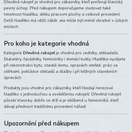
Dřevěná rukojeť je vhodná pro zákazníky, kteří preferují klasický
pevný úchop. Před nákupem doporučujeme sledovat také
hmotnost hladítka, délku pracovní plochy a celkové provedení.
Delší hladítko má větší záběr, ale může být méně obratné v úzkých
místech.
Pro koho je kategorie vhodná
Kategorie
Dřevěná rukojeť
je vhodná pro zedníky, obkladače,
štukatéry, fasádníky, řemeslníky i domácí kutily. Hladítka využijete
při rekonstrukci bytu, stavbě domu, opravách omítek, práci se
stěrkami, pokládce obkladů a dlažby i při běžných stavebních
úpravách.
Produkty jsou vhodné pro zákazníky, kteří hledají nerezové
hladítko s jednoduchou a osvědčenou rukojetí. Dřevěná rukojeť
působí klasicky, dobře se drží a je oblíbená u řemeslníků, kteří
dávají přednost tradičnímu provedení nářadí.
Upozornění před nákupem