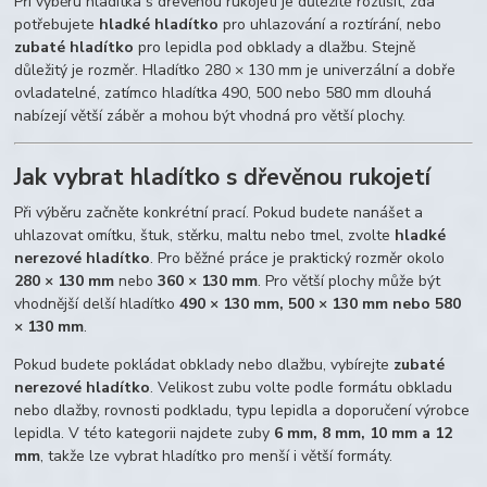
Při výběru hladítka s dřevěnou rukojetí je důležité rozlišit, zda
potřebujete
hladké hladítko
pro uhlazování a roztírání, nebo
zubaté hladítko
pro lepidla pod obklady a dlažbu. Stejně
důležitý je rozměr. Hladítko 280 × 130 mm je univerzální a dobře
ovladatelné, zatímco hladítka 490, 500 nebo 580 mm dlouhá
nabízejí větší záběr a mohou být vhodná pro větší plochy.
Jak vybrat hladítko s dřevěnou rukojetí
Při výběru začněte konkrétní prací. Pokud budete nanášet a
uhlazovat omítku, štuk, stěrku, maltu nebo tmel, zvolte
hladké
nerezové hladítko
. Pro běžné práce je praktický rozměr okolo
280 × 130 mm
nebo
360 × 130 mm
. Pro větší plochy může být
vhodnější delší hladítko
490 × 130 mm, 500 × 130 mm nebo 580
× 130 mm
.
Pokud budete pokládat obklady nebo dlažbu, vybírejte
zubaté
nerezové hladítko
. Velikost zubu volte podle formátu obkladu
nebo dlažby, rovnosti podkladu, typu lepidla a doporučení výrobce
lepidla. V této kategorii najdete zuby
6 mm, 8 mm, 10 mm a 12
mm
, takže lze vybrat hladítko pro menší i větší formáty.