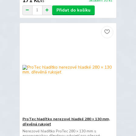
171 Kč
Skladem 30 ks
/
ks
Přidat do košíku
ProTec hladítko nerezové hladké 280 × 130 mm,
dřevěná rukojeť
Nerezové hladítko ProTec 280 × 130 mm s
ergonomickou dřevěnou rukojetí pro přesné