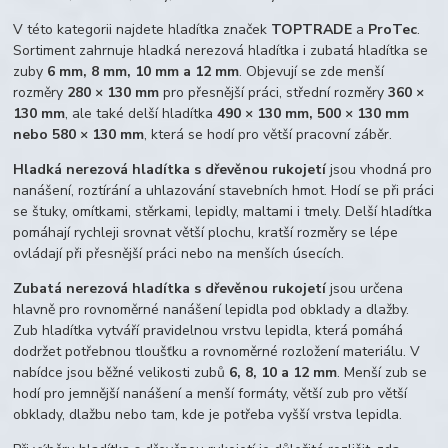
V této kategorii najdete hladítka značek
TOPTRADE
a
ProTec
.
Sortiment zahrnuje hladká nerezová hladítka i zubatá hladítka se
zuby
6 mm, 8 mm, 10 mm a 12 mm
. Objevují se zde menší
rozměry
280 × 130 mm
pro přesnější práci, střední rozměry
360 ×
130 mm
, ale také delší hladítka
490 × 130 mm, 500 × 130 mm
nebo 580 × 130 mm
, která se hodí pro větší pracovní záběr.
Hladká nerezová hladítka s dřevěnou rukojetí
jsou vhodná pro
nanášení, roztírání a uhlazování stavebních hmot. Hodí se při práci
se štuky, omítkami, stěrkami, lepidly, maltami i tmely. Delší hladítka
pomáhají rychleji srovnat větší plochu, kratší rozměry se lépe
ovládají při přesnější práci nebo na menších úsecích.
Zubatá nerezová hladítka s dřevěnou rukojetí
jsou určena
hlavně pro rovnoměrné nanášení lepidla pod obklady a dlažby.
Zub hladítka vytváří pravidelnou vrstvu lepidla, která pomáhá
dodržet potřebnou tloušťku a rovnoměrné rozložení materiálu. V
nabídce jsou běžné velikosti zubů
6, 8, 10 a 12 mm
. Menší zub se
hodí pro jemnější nanášení a menší formáty, větší zub pro větší
obklady, dlažbu nebo tam, kde je potřeba vyšší vrstva lepidla.