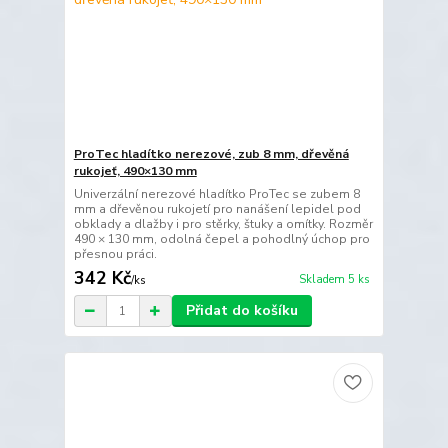
ProTec hladítko nerezové, zub 8 mm, dřevěná
rukojeť, 490×130 mm
Univerzální nerezové hladítko ProTec se zubem 8
mm a dřevěnou rukojetí pro nanášení lepidel pod
obklady a dlažby i pro stěrky, štuky a omítky. Rozměr
490 × 130 mm, odolná čepel a pohodlný úchop pro
přesnou práci.
342 Kč
Skladem 5 ks
/
ks
Přidat do košíku