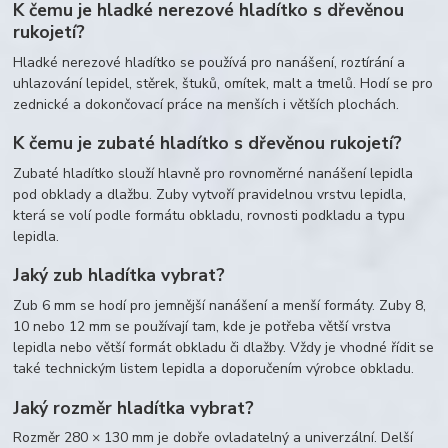
K čemu je hladké nerezové hladítko s dřevěnou
rukojetí?
Hladké nerezové hladítko se používá pro nanášení, roztírání a
uhlazování lepidel, stěrek, štuků, omítek, malt a tmelů. Hodí se pro
zednické a dokončovací práce na menších i větších plochách.
K čemu je zubaté hladítko s dřevěnou rukojetí?
Zubaté hladítko slouží hlavně pro rovnoměrné nanášení lepidla
pod obklady a dlažbu. Zuby vytvoří pravidelnou vrstvu lepidla,
která se volí podle formátu obkladu, rovnosti podkladu a typu
lepidla.
Jaký zub hladítka vybrat?
Zub 6 mm se hodí pro jemnější nanášení a menší formáty. Zuby 8,
10 nebo 12 mm se používají tam, kde je potřeba větší vrstva
lepidla nebo větší formát obkladu či dlažby. Vždy je vhodné řídit se
také technickým listem lepidla a doporučením výrobce obkladu.
Jaký rozměr hladítka vybrat?
Rozměr 280 × 130 mm je dobře ovladatelný a univerzální. Delší