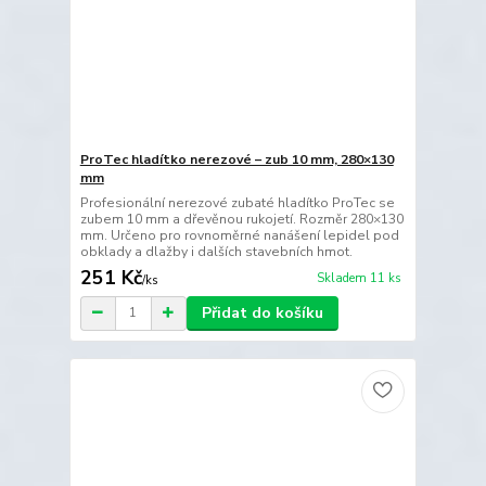
ProTec hladítko nerezové – zub 10 mm, 280×130
mm
Profesionální nerezové zubaté hladítko ProTec se
zubem 10 mm a dřevěnou rukojetí. Rozměr 280×130
mm. Určeno pro rovnoměrné nanášení lepidel pod
obklady a dlažby i dalších stavebních hmot.
251 Kč
Skladem 11 ks
/
ks
Přidat do košíku