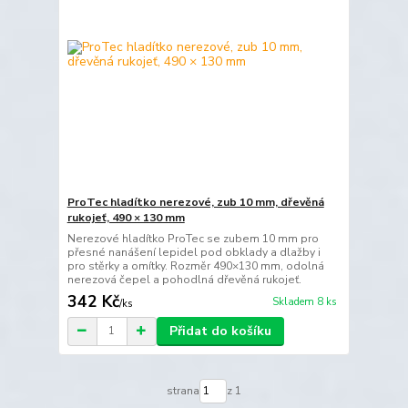
ProTec hladítko nerezové, zub 10 mm, dřevěná
rukojeť, 490 × 130 mm
Nerezové hladítko ProTec se zubem 10 mm pro
přesné nanášení lepidel pod obklady a dlažby i
pro stěrky a omítky. Rozměr 490×130 mm, odolná
nerezová čepel a pohodlná dřevěná rukojeť.
342 Kč
Skladem 8 ks
/
ks
Přidat do košíku
strana
z 1