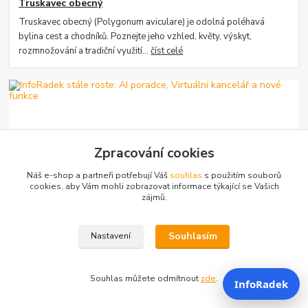
Truskavec obecný
Truskavec obecný (Polygonum aviculare) je odolná poléhavá
bylina cest a chodníků. Poznejte jeho vzhled, květy, výskyt,
rozmnožování a tradiční využití...
číst celé
Zpracování cookies
Náš e-shop a partneři potřebují Váš
souhlas
s použitím souborů
cookies, aby Vám mohli zobrazovat informace týkající se Vašich
zájmů.
30
.
07
.
2026
Kdo je InfoRadek?
InfoRadek stále roste: AI poradce, Virtuální kancelář a
nové funkce
Souhlasím
Nastavení
InfoRadek se neustále vyvíjí podle potřeb uživatelů. Podívejte se na
nové funkce, Virtuální kancelář, úkoly, týmy, dokumenty i další směr
vývoje.
číst celé
Souhlas můžete odmítnout
zde
.
InfoRadek