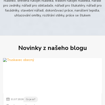
hladítko, dřevěná rukojeť hladítka, tradiční rukojeť hladítka, nářadí
pro zedníky, nářadí pro obkladače, nářadí pro štukatéry, nářadí pro
fasádníky, stavební nářadí, dokončovací práce, nanášení lepidla,
uhlazování omítky, roztírání stěrky, práce se štukem
Novinky z našeho blogu
31
.
07
.
2026
Co je co?