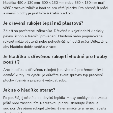
hladítka 490 × 130 mm, 500 × 130 mm nebo 580 × 130 mm mají
větší pracovní záběr a hodí se pro větší plochy. Pro přesnější práci
a menší plochy je praktičtější kratší hladítko.
Je dřevěná rukojeť lepší než plastová?
Záleží na preferenci zákazníka. Dřevěná rukojeť nabízí klasický
pevný úchop a tradiční provedení. Plastová nebo pogumovaná
rukojeť může být lehčí nebo pohodlnější při delší práci. Důležité je,
aby hladítko dobře sedělo v ruce.
Je hladítko s dřevěnou rukojetí vhodné pro hobby
použití?
Ano, hladítka s dřevěnou rukojetí jsou vhodná pro řemeslníky i
domácí kutily. Při výběru je důležité zvolit správný typ pracovní
plochy, rozměr a případně velikost zubu.
Jak se o hladítko starat?
Po použití jej očistěte od zbytků lepidla, malty, omítky nebo tmelu
ještě před zaschnutím. Nerezovou plochu skladujte čistou a
suchou. Dřevěnou rukojeť zbytečně nenamáčejte a nenechávejte