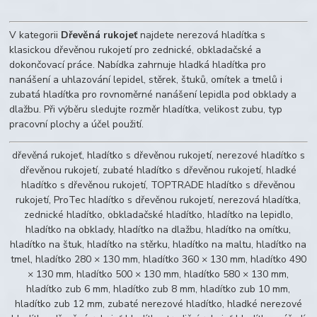
V kategorii
Dřevěná rukojeť
najdete nerezová hladítka s
klasickou dřevěnou rukojetí pro zednické, obkladačské a
dokončovací práce. Nabídka zahrnuje hladká hladítka pro
nanášení a uhlazování lepidel, stěrek, štuků, omítek a tmelů i
zubatá hladítka pro rovnoměrné nanášení lepidla pod obklady a
dlažbu. Při výběru sledujte rozměr hladítka, velikost zubu, typ
pracovní plochy a účel použití.
dřevěná rukojeť, hladítko s dřevěnou rukojetí, nerezové hladítko s
dřevěnou rukojetí, zubaté hladítko s dřevěnou rukojetí, hladké
hladítko s dřevěnou rukojetí, TOPTRADE hladítko s dřevěnou
rukojetí, ProTec hladítko s dřevěnou rukojetí, nerezová hladítka,
zednické hladítko, obkladačské hladítko, hladítko na lepidlo,
hladítko na obklady, hladítko na dlažbu, hladítko na omítku,
hladítko na štuk, hladítko na stěrku, hladítko na maltu, hladítko na
tmel, hladítko 280 × 130 mm, hladítko 360 × 130 mm, hladítko 490
× 130 mm, hladítko 500 × 130 mm, hladítko 580 × 130 mm,
hladítko zub 6 mm, hladítko zub 8 mm, hladítko zub 10 mm,
hladítko zub 12 mm, zubaté nerezové hladítko, hladké nerezové