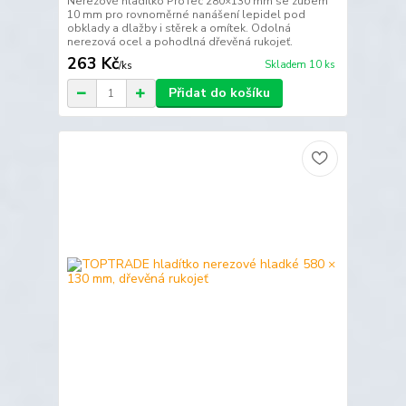
Nerezové hladítko ProTec 280×130 mm se zubem
10 mm pro rovnoměrné nanášení lepidel pod
obklady a dlažby i stěrek a omítek. Odolná
nerezová ocel a pohodlná dřevěná rukojeť.
263 Kč
Skladem 10 ks
/
ks
Přidat do košíku