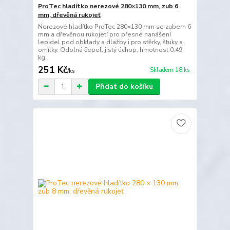
ProTec hladítko nerezové 280×130 mm, zub 6
mm, dřevěná rukojeť
Nerezové hladítko ProTec 280×130 mm se zubem 6
mm a dřevěnou rukojetí pro přesné nanášení
lepidel pod obklady a dlažby i pro stěrky, štuky a
omítky. Odolná čepel, jistý úchop, hmotnost 0,49
kg.
251 Kč
Skladem 18 ks
/
ks
Přidat do košíku