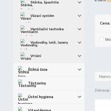
a další
pr
Stěrka, špachtle
Vázací systém
Cena:
Ventilační technika
Skl
Vodováhy, latě, lasery
Vrtání
Štíhlá linie
Nejnově
Těstoviny
Zobrazuji 
Ústní hygiena
Vitavláknina