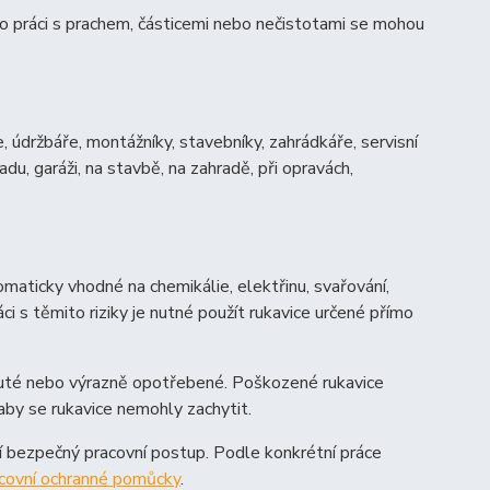
ro práci s prachem, částicemi nebo nečistotami se mohou
e, údržbáře, montážníky, stavebníky, zahrádkáře, servisní
adu, garáži, na stavbě, na zahradě, při opravách,
omaticky vhodné na chemikálie, elektřinu, svařování,
ci s těmito riziky je nutné použít rukavice určené přímo
chnuté nebo výrazně opotřebené. Poškozené rukavice
, aby se rukavice nemohly zachytit.
ují bezpečný pracovní postup. Podle konkrétní práce
covní ochranné pomůcky
.