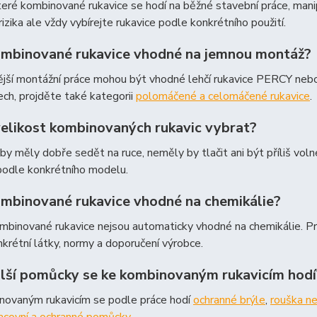
eré kombinované rukavice se hodí na běžné stavební práce, man
 rizika ale vždy vybírejte rukavice podle konkrétního použití.
ombinované rukavice vhodné na jemnou montáž?
ější montážní práce mohou být vhodné lehčí rukavice PERCY neb
tech, projděte také kategorii
polomáčené a celomáčené rukavice
.
velikost kombinovaných rukavic vybrat?
by měly dobře sedět na ruce, neměly by tlačit ani být příliš voln
podle konkrétního modelu.
ombinované rukavice vhodné na chemikálie?
binované rukavice nejsou automaticky vhodné na chemikálie. Pro 
krétní látky, normy a doporučení výrobce.
alší pomůcky se ke kombinovaným rukavicím hodí
novaným rukavicím se podle práce hodí
ochranné brýle
,
rouška ne