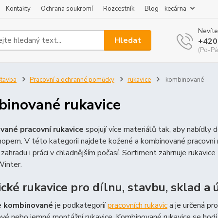
Kontakty
Ochrana soukromí
Rozcestník
Blog - kecárna
Nevíte
Hledat
+420
(Po-Pá
tavba
Pracovní a ochranné pomůcky
rukavice
kombinované
inované rukavice
ané pracovní rukavice
spojují více materiálů tak, aby nabídly
hopem. V této kategorii najdete kožené a kombinované pracovní ruk
zahradu i práci v chladnějším počasí. Sortiment zahrnuje rukav
Winter.
ické rukavice pro dílnu, stavbu, sklad a
e
kombinované
je podkategorií
pracovních rukavic
a je určená pro
vé nebo jemné montážní rukavice. Kombinované rukavice se hodí