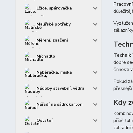
Pracovní
Lžíce, spárovačka
důležitěj
Vyztužená
Malířské potřeby
zákazníky
Měření, značení
Techn
Technik
Míchadlo
dobře sed
činnosti 
Naběračka, miska
Pokud zák
přesnější
Nádoby stavební, vědra
Kdy z
Nářadí na sádrokarton
Kombinova
příliš tu
Ostatní
zahradním