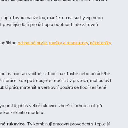
em, úpletovou manžetou, manžetou na suchý zip nebo
 pevnější dlaň pro úchop a odolnost, ale zároveň
 například
ochranné brýle
,
roušky a respirátory
,
nákoleníky
,
nou manipulaci v dílně, skladu, na stavbě nebo při údržbě
ní práce, kde potřebujete lepší cit v prstech, mohou být
bší práci, materiál a venkovní použití se hodí zesílené
yb prstů, příliš velké rukavice zhoršují úchop a cit při
dle konkrétního modelu.
né rukavice
. Ty kombinují pracovní provedení s teplejší