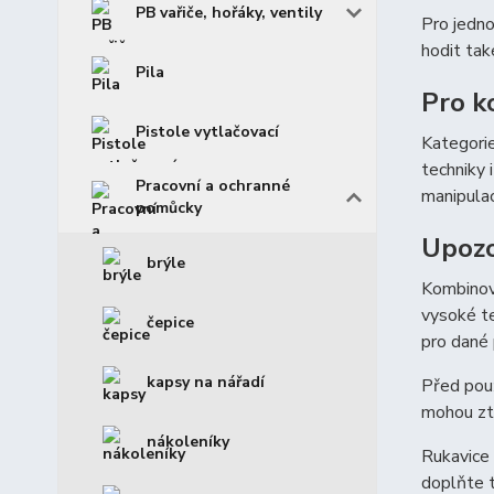
PB vařiče, hořáky, ventily
Pro jedno
hodit ta
Pila
Pro k
Pistole vytlačovací
Kategorie
techniky 
Pracovní a ochranné
manipulac
pomůcky
Upozo
brýle
Kombinova
vysoké te
čepice
pro dané 
kapsy na nářadí
Před použ
mohou ztr
nákoleníky
Rukavice 
doplňte 