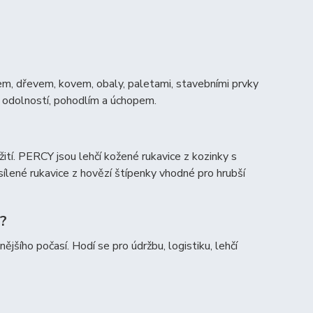
em, dřevem, kovem, obaly, paletami, stavebními prvky
 odolností, pohodlím a úchopem.
tí. PERCY jsou lehčí kožené rukavice z kozinky s
ílené rukavice z hovězí štípenky vhodné pro hrubší
r?
jšího počasí. Hodí se pro údržbu, logistiku, lehčí