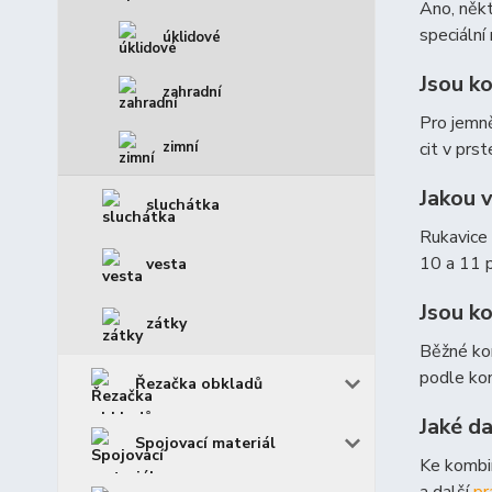
Ano, někt
speciální
úklidové
Jsou k
zahradní
Pro jemn
zimní
cit v prs
Jakou 
sluchátka
Rukavice 
10 a 11 
vesta
Jsou k
zátky
Běžné kom
podle kon
Řezačka obkladů
Jaké d
Spojovací materiál
Ke kombi