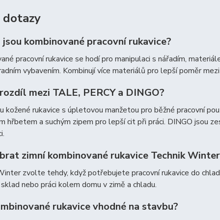
 dotazy
 jsou kombinované pracovní rukavice?
né pracovní rukavice se hodí pro manipulaci s nářadím, materiál
adním vybavením. Kombinují více materiálů pro lepší poměr mezi
e rozdíl mezi TALE, PERCY a DINGO?
 kožené rukavice s úpletovou manžetou pro běžné pracovní použi
 hřbetem a suchým zipem pro lepší cit při práci. DINGO jsou zes
i.
brat zimní kombinované rukavice Technik Winte
inter zvolte tehdy, když potřebujete pracovní rukavice do chladně
sklad nebo práci kolem domu v zimě a chladu.
ombinované rukavice vhodné na stavbu?