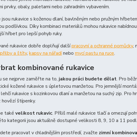
i prvky, obaly, paletami nebo zahradním vybavením.
e jsou rukavice s koženou dlaní, bavlněným nebo pružným hřbet
u podšívkou. Díky kombinaci materiálů mohou rukavice nabídnout
ší hřbet pro lepší pohyb ruky.
né rukavice dobře doplňují další
pracovní a ochranné pomůcky
,
přilby a štíty
,
kapsy na nářadí
nebo
mycí pastu na ruce
.
ybrat kombinované rukavice
u se nejprve zaměřte na to,
jakou práci budete dělat
. Pro běž
tické kožené rukavice s úpletovou manžetou. Pro jemnější montáž
 lehčí rukavice s kozinkovou dlaní a manžetou na suchý zip. Pro hru
z hovězí štípenky.
je také
velikost rukavic
. Příliš malé rukavice tlačí a omezují poh
této kategorii jsou aktuálně dostupné velikosti 8, 9, 10 a 11 po
dete pracovat v chladnějším prostředí, zvažte
zimní kombinova