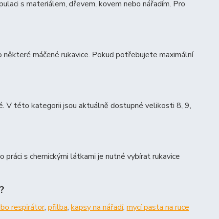
ipulaci s materiálem, dřevem, kovem nebo nářadím. Pro
o některé máčené rukavice. Pokud potřebujete maximální
é. V této kategorii jsou aktuálně dostupné velikosti 8, 9,
práci s chemickými látkami je nutné vybírat rukavice
?
bo respirátor
,
přilba
,
kapsy na nářadí
,
mycí pasta na ruce