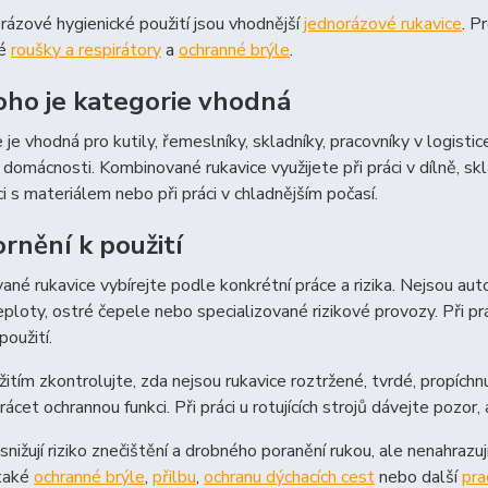
rázové hygienické použití jsou vhodnější
jednorázové rukavice
. P
ké
roušky a respirátory
a
ochranné brýle
.
oho je kategorie vhodná
 je vhodná pro kutily, řemeslníky, skladníky, pracovníky v logistic
i domácnosti. Kombinované rukavice využijete při práci v dílně, skl
i s materiálem nebo při práci v chladnějším počasí.
rnění k použití
né rukavice vybírejte podle konkrétní práce a rizika. Nejsou aut
ploty, ostré čepele nebo specializované rizikové provozy. Při prá
použití.
itím zkontrolujte, zda nejsou rukavice roztržené, tvrdé, propí
ácet ochrannou funkci. Při práci u rotujících strojů dávejte pozor
snižují riziko znečištění a drobného poranění rukou, ale nenahraz
také
ochranné brýle
,
přilbu
,
ochranu dýchacích cest
nebo další
pra