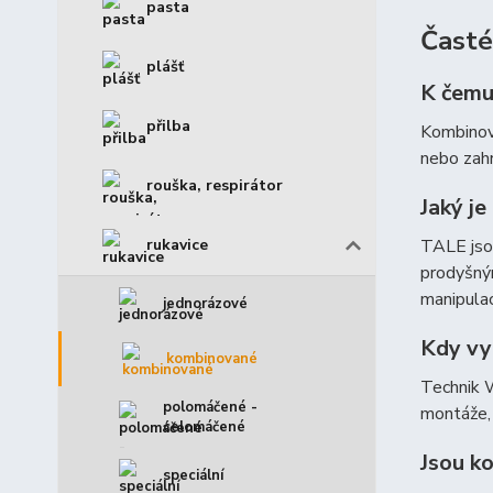
pasta
Časté
plášť
K čemu
přilba
Kombinova
nebo zahr
rouška, respirátor
Jaký j
rukavice
TALE jsou
prodyšným
manipulac
jednorázové
Kdy vy
kombinované
Technik W
polomáčené -
montáže, 
celomáčené
Jsou k
speciální