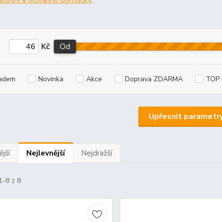
acovní a ochranné pomůcky
.
Kč
Od
adem
Novinka
Akce
Doprava ZDARMA
TOP 
Upřesnit parametr
jší
Nejlevnější
Nejdražší
1-8 z 8