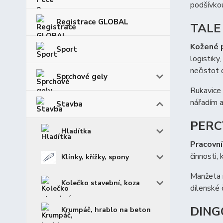
podšívkou
Registrace GLOBAL
TALE 
Kožené p
Sport
logistiky
nečistot 
Sprchové gely
Rukavice 
nářadím a
Stavba
PERCY
Hladítka
Pracovní
činnosti, 
Klínky, křížky, spony
Manžeta n
Kolečko stavební, koza
dílenské 
DINGO
Krumpáč, hrablo na beton