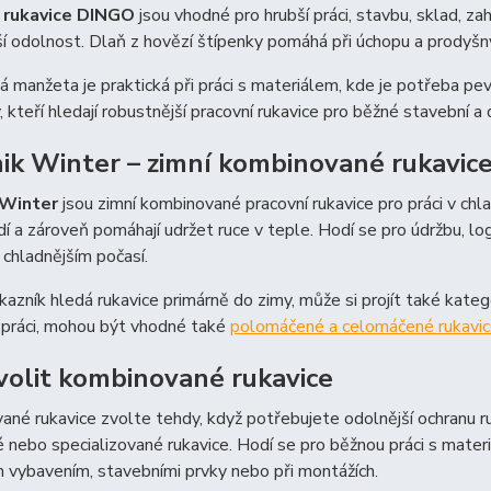
 rukavice DINGO
jsou vhodné pro hrubší práci, stavbu, sklad, zah
ší odolnost. Dlaň z hovězí štípenky pomáhá při úchopu a prodyšný
 manžeta je praktická při práci s materiálem, kde je potřeba pevn
, kteří hledají robustnější pracovní rukavice pro běžné stavební a 
ik Winter – zimní kombinované rukavic
 Winter
jsou zimní kombinované pracovní rukavice pro práci v chl
í a zároveň pomáhají udržet ruce v teple. Hodí se pro údržbu, log
v chladnějším počasí.
azník hledá rukavice primárně do zimy, může si projít také kateg
 práci, mohou být vhodné také
polomáčené a celomáčené rukavi
volit kombinované rukavice
né rukavice zvolte tehdy, když potřebujete odolnější ochranu r
hé nebo specializované rukavice. Hodí se pro běžnou práci s mate
 vybavením, stavebními prvky nebo při montážích.