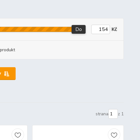
Do
Kč
produkt
y
strana
z 1