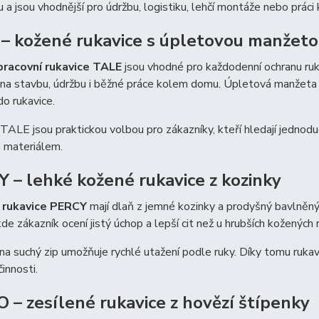
 a jsou vhodnější pro údržbu, logistiku, lehčí montáže nebo prác
– kožené rukavice s úpletovou manžet
racovní rukavice TALE
jsou vhodné pro každodenní ochranu ruko
, na stavbu, údržbu i běžné práce kolem domu. Úpletová manžeta 
do rukavice.
TALE jsou praktickou volbou pro zákazníky, kteří hledají jednod
 materiálem.
 – lehké kožené rukavice z kozinky
 rukavice PERCY
mají dlaň z jemné kozinky a prodyšný bavlněný 
kde zákazník ocení jistý úchop a lepší cit než u hrubších kožených r
a suchý zip umožňuje rychlé utažení podle ruky. Díky tomu rukavic
činnosti.
 – zesílené rukavice z hovězí štípenky