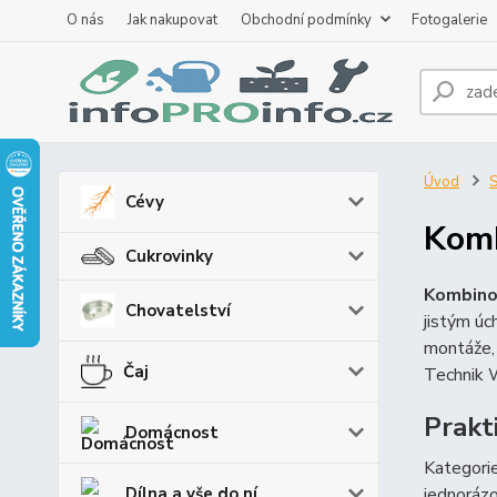
O nás
Jak nakupovat
Obchodní podmínky
Fotogalerie
Úvod
S
Cévy
Komb
Cukrovinky
Kombinov
Chovatelství
jistým úc
montáže, 
Čaj
Technik 
Prakt
Domácnost
Kategori
Dílna a vše do ní
jednorázo