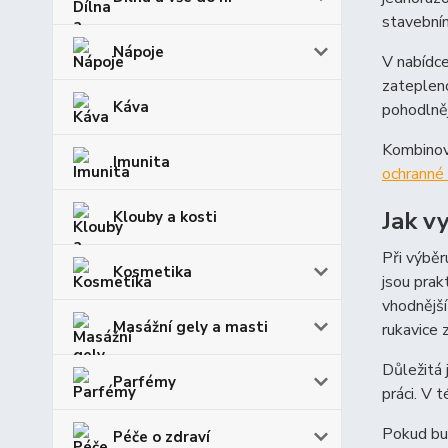
stavebním
Nápoje
V nabídc
zatepleno
Káva
pohodlněj
Kombinova
Imunita
ochranné 
Jak v
Klouby a kosti
Při výběr
Kosmetika
jsou prak
vhodnější
Masážní gely a masti
rukavice 
Důležitá 
Parfémy
práci. V 
Pokud bu
Péče o zdraví