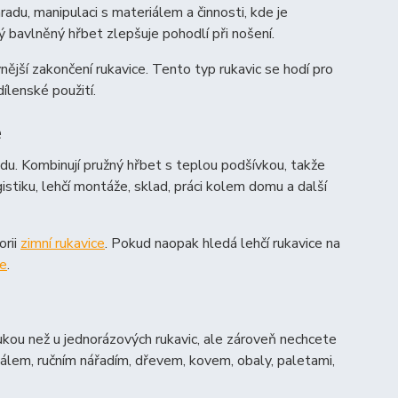
radu, manipulaci s materiálem a činnosti, kde je
 bavlněný hřbet zlepšuje pohodlí při nošení.
ější zakončení rukavice. Tento typ rukavic se hodí pro
dílenské použití.
e
adu. Kombinují pružný hřbet s teplou podšívkou, takže
istiku, lehčí montáže, sklad, práci kolem domu a další
orii
zimní rukavice
. Pokud naopak hledá lehčí rukavice na
ce
.
ukou než u jednorázových rukavic, ale zároveň nechcete
riálem, ručním nářadím, dřevem, kovem, obaly, paletami,