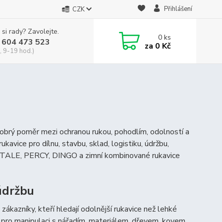
Přihlášení
CZK
 si rady? Zavolejte.
0
ks
 604 473 523
za
0 Kč
, 9-19 hod.)
 dobrý poměr mezi ochranou rukou, pohodlím, odolností a
avice pro dílnu, stavbu, sklad, logistiku, údržbu,
ice TALE, PERCY, DINGO a zimní kombinované rukavice
 údržbu
 zákazníky, kteří hledají odolnější rukavice než lehké
 pro manipulaci s nářadím, materiálem, dřevem, kovem,