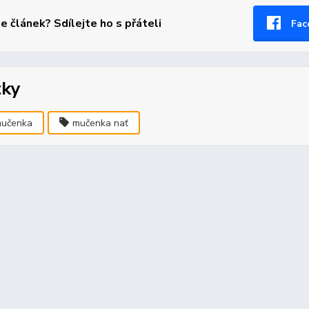
se článek? Sdílejte ho s přáteli
Fac
tky
učenka
mučenka nať