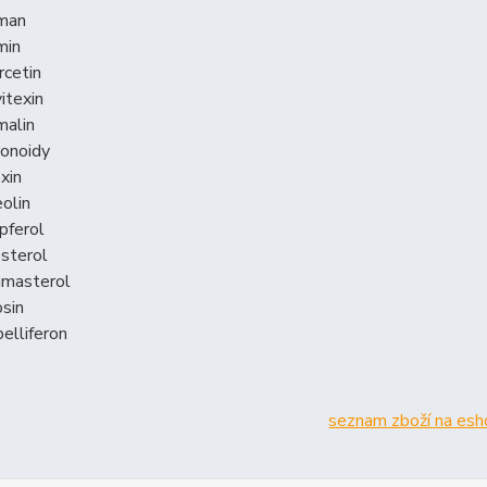
man
min
rcetin
vitexin
malin
vonoidy
exin
eolin
pferol
osterol
gmasterol
osin
elliferon
seznam zboží na es