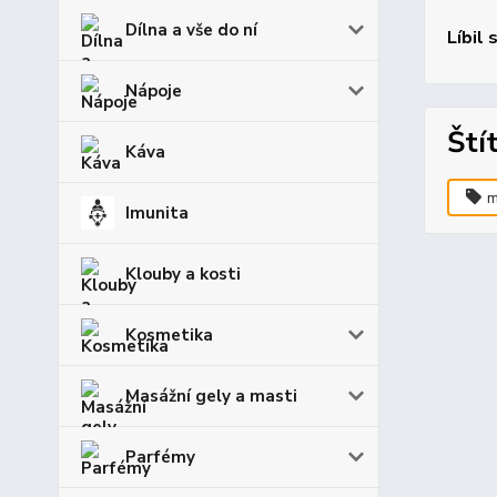
Dílna a vše do ní
Líbil 
Nápoje
Ští
Káva
m
Imunita
Klouby a kosti
Kosmetika
Masážní gely a masti
Parfémy