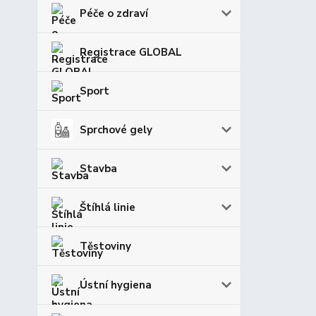
Péče o zdraví
Registrace GLOBAL
Sport
Sprchové gely
Stavba
Štíhlá linie
Těstoviny
Ústní hygiena