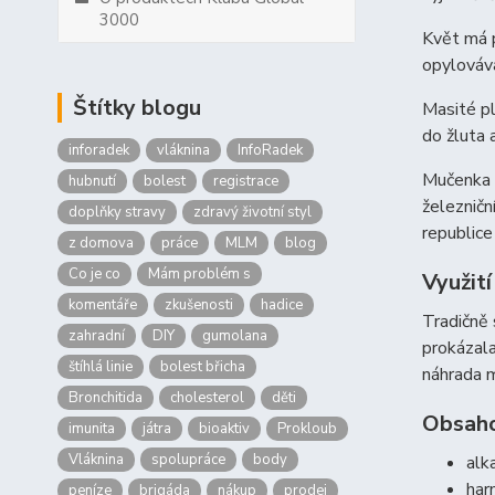
3000
Květ má p
opylovává
Štítky blogu
Masité pl
do žluta 
inforadek
vláknina
InfoRadek
Mučenka p
hubnutí
bolest
registrace
železničn
doplňky stravy
zdravý životní styl
republice
z domova
práce
MLM
blog
Co je co
Mám problém s
Využití
komentáře
zkušenosti
hadice
Tradičně 
zahradní
DIY
gumolana
prokázala
štíhlá linie
bolest břicha
náhrada m
Bronchitida
cholesterol
děti
Obsaho
imunita
játra
bioaktiv
Prokloub
Vláknina
spolupráce
body
alk
har
peníze
brigáda
nákup
prodej