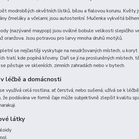
ět modrobílých okvětních lístků, bílou a fialovou korunu. Květy 
ny čmeláky a včelami; jsou autosterilní. Mučenka vykvétá běhe
ody (nazývané maypop) jsou oválné bobule velikosti slepičího ve
až oranžova. Jsou potravou pro larvy mnoha druhů motýlů.
letní se nejčastěji vyskytuje na neudržovaných místech, u koryt
ích tratí, kde popíná křoviny. Daří se jí na prosluněných místech,
 se pěstuje ve sklenících, zimních zahradách nebo v bytech.
 v léčbě a domácnosti
se využívá celá rostlina, ať čerstvá, nebo sušená; užívá se k léč
, že podávána ve formě čaje může subjektivně zlepšit kvalitu spá
arakuji.
vé látky
aloidy
mol