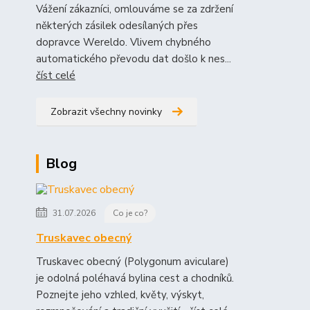
Vážení zákazníci, omlouváme se za zdržení
některých zásilek odesílaných přes
dopravce Wereldo. Vlivem chybného
automatického převodu dat došlo k nes...
číst celé
Zobrazit všechny novinky
Blog
31.07.2026
Co je co?
Truskavec obecný
Truskavec obecný (Polygonum aviculare)
je odolná poléhavá bylina cest a chodníků.
Poznejte jeho vzhled, květy, výskyt,