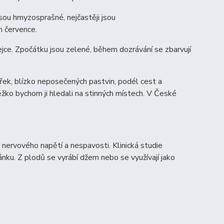
jsou hmyzosprašné, nejčastěji jsou
m července.
jce. Zpočátku jsou zelené, během dozrávání se zbarvují
 řek, blízko neposečených pastvin, podél cest a
 těžko bychom ji hledali na stinných místech. V České
bě nervového napětí a nespavosti.
Klinická studie
nku. Z plodů se vyrábí džem nebo se využívají jako