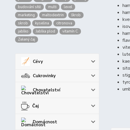
har
budování sítě
multi
level
har
marketing
maltodextrin
škrob
kve
skrob
kyselina
citronova
iso
jablko
Jablka plod
vitamín C
har
Zelený čaj
fla
vit
lut
kae
Cévy
sit
sti
Cukrovinky
tyr
umb
Chovatelství
Čaj
Domácnost