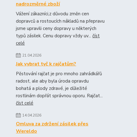
nadrozměrné zboží
Vážení zákazníci,z důvodu změn cen
dopravců a rostoucích nákladů na přepravu
jsme upravili ceny dopravy u některých
typů zásilek. Cenu dopravy vždy uv...
číst
celé
21.04.2026
Jak vybrat tyč k rajčatům?
Pěstování rajčat je pro mnoho zahrádkářů
radost, ale aby byla úroda opravdu
bohatá a plody zdravé, je důležité
rostlinám dopřát správnou oporu. Rajčat...
číst celé
14.04.2026
Omluva za zdržení zásilek přes
Wereldo