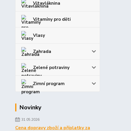
Vitavláknina
Vitamíny pro děti
Vlasy
Zahrada
Zelené potraviny
Zimní program
Novinky
31.05.2026
Cena dopravy zboží a příplatky za