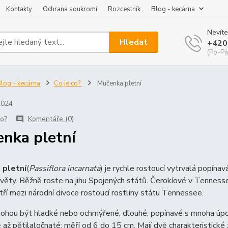
Kontakty
Ochrana soukromí
Rozcestník
Blog - kecárna
Nevíte
Hledat
+420
(Po-Pá
log - kecárna
Co je co?
Mučenka pletní
2024
co?
Komentáře (0)
nka pletní
 pletní
(
Passiflora incarnata
) je rychle rostoucí vytrvalá popínavá
věty. Běžně roste na jihu Spojených států. Čerokíové v Tennesse
atří mezi národní divoce rostoucí rostliny státu Tennessee.
hou být hladké nebo ochmýřené, dlouhé, popínavé s mnoha úponky.
 až pětilaločnaté; měří od 6 do 15 cm. Mají dvě charakteristické ž