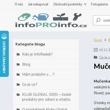
O nás
Jak nakupovat
Obchodní podmínky
Fotogalerie
Úvod
B
Kategorie blogu
10
.
11
.
Kdo je InfoRadek?
Co je 
Muče
Blog
Mám problém s ... ?
Mučenka
Co je co?
velkými k
River); p
KLUB GLOBAL 3000 – české
produkty pro zdraví a vitalitu
Stonky mo
výjimečně
O produktech Klubu Global