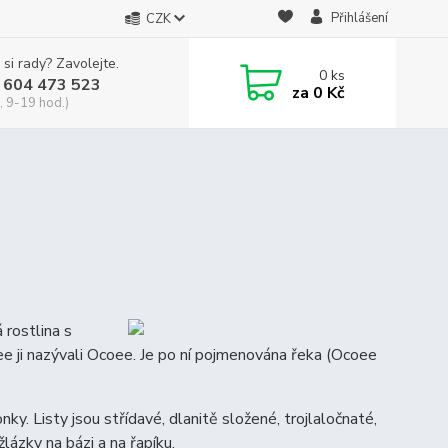
Přihlášení
CZK
 si rady? Zavolejte.
0
ks
 604 473 523
za
0 Kč
, 9-19 hod.)
 rostlina s
e ji nazývali Ocoee. Je po ní pojmenována řeka (Ocoee
 Listy jsou střídavé, dlanitě složené, trojlaločnaté,
lázky na bázi a na řapíku.