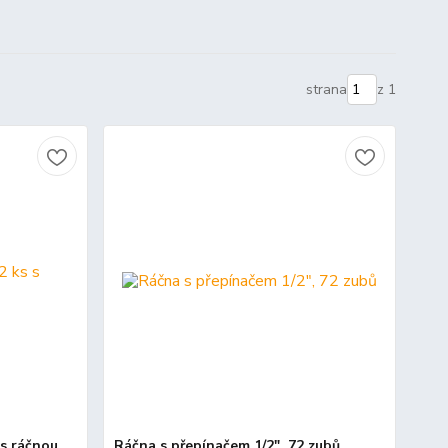
strana
z 1
s ráčnou
Ráčna s přepínačem 1/2", 72 zubů