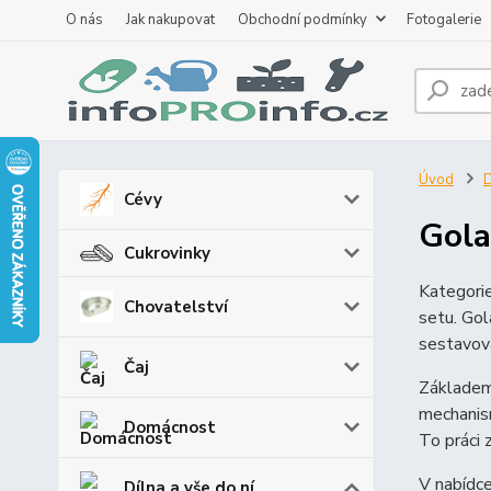
O nás
Jak nakupovat
Obchodní podmínky
Fotogalerie
Úvod
D
Cévy
Gola
Cukrovinky
Kategori
Chovatelství
setu. Gol
sestavová
Čaj
Základem
mechanis
Domácnost
To práci 
V nabídce
Dílna a vše do ní