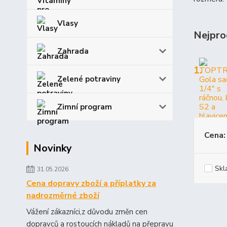
Vlasy
Nejpro
Zahrada
1.
Zelené potraviny
Zimní program
Cena:
Novinky
Skl
31.05.2026
Cena dopravy zboží a příplatky za
nadrozměrné zboží
Vážení zákazníci,z důvodu změn cen
dopravců a rostoucích nákladů na přepravu