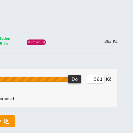
ladem
353 Kč
TOP produkt
5 ks
Do
Kč
produkt
y