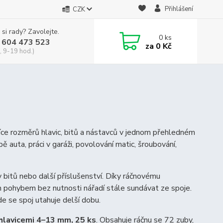
Přihlášení
CZK
 si rady? Zavolejte.
0
ks
 604 473 523
za
0 Kč
, 9-19 hod.)
 více rozměrů hlavic, bitů a nástavců v jednom přehledném
ě auta, práci v garáži, povolování matic, šroubování,
ky bitů nebo další příslušenství. Díky ráčnovému
pohybem bez nutnosti nářadí stále sundávat ze spoje.
e se spoj utahuje delší dobu.
hlavicemi 4–13 mm, 25 ks
. Obsahuje ráčnu se 72 zuby,