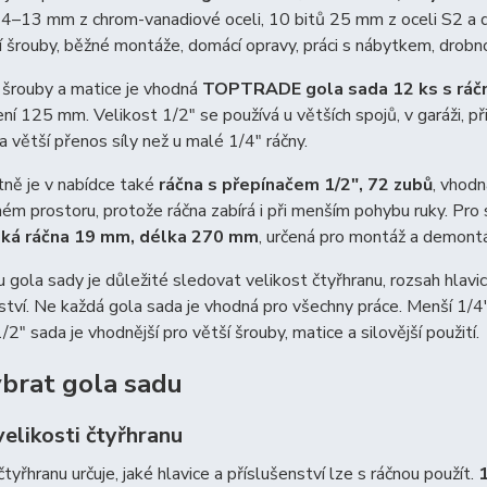
 4–13 mm z chrom-vanadiové oceli, 10 bitů 25 mm z oceli S2 a dr
 šrouby, běžné montáže, domácí opravy, práci s nábytkem, drobn
 šrouby a matice je vhodná
TOPTRADE gola sada 12 ks s ráčn
ní 125 mm. Velikost 1/2″ se používá u větších spojů, v garáži, př
a větší přenos síly než u malé 1/4″ ráčny.
ně je v nabídce také
ráčna s přepínačem 1/2″, 72 zubů
, vhodn
m prostoru, protože ráčna zabírá i při menším pohybu ruky. Pro 
ská ráčna 19 mm, délka 270 mm
, určená pro montáž a demontá
u gola sady je důležité sledovat velikost čtyřhranu, rozsah hlavic
ství. Ne každá gola sada je vhodná pro všechny práce. Menší 1/4″
/2″ sada je vhodnější pro větší šrouby, matice a silovější použití.
ybrat gola sadu
elikosti čtyřhranu
čtyřhranu určuje, jaké hlavice a příslušenství lze s ráčnou použít.
1