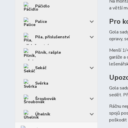
Na montáž
Páčidlo
a větší m
Pro k
Palice
Gola sady
Pila, příslušenství
opravy, s
Menší 1/4
Pilník, rašple
garáže a 
lešenářs
Sekáč
Upozo
Svěrka
Gola sadu
sedět. Př
Šroubovák
Ráčnu nep
spojů pos
Úhelník
poškodit 