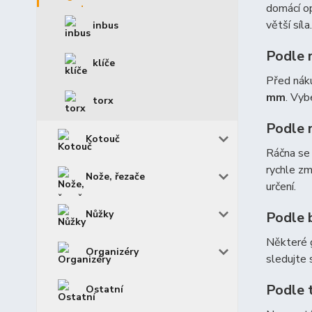
domácí op
větší síla.
inbus
Podle 
klíče
Před náku
mm
. Vyb
torx
Podle 
Kotouč
Ráčna se 
rychle zm
Nože, řezače
určení.
Nůžky
Podle b
Některé g
Organizéry
sledujte 
Podle 
Ostatní