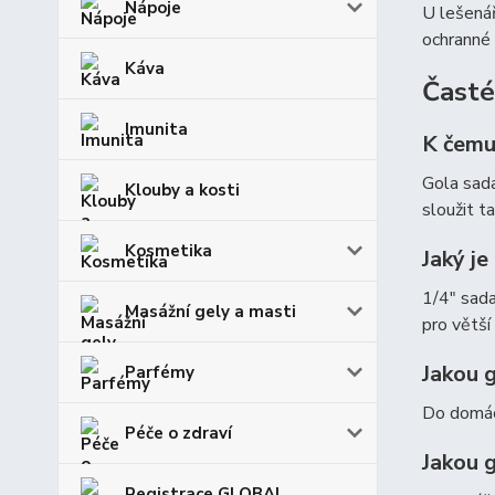
Nápoje
U lešenář
ochranné 
Káva
Časté
Imunita
K čemu
Gola sada
Klouby a kosti
sloužit t
Kosmetika
Jaký je
1/4″ sada
Masážní gely a masti
pro větší 
Jakou 
Parfémy
Do domácn
Péče o zdraví
Jakou 
Registrace GLOBAL