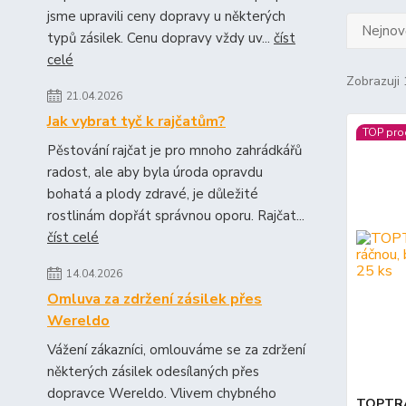
jsme upravili ceny dopravy u některých
Nejnově
typů zásilek. Cenu dopravy vždy uv...
číst
celé
Zobrazuji 
21.04.2026
Jak vybrat tyč k rajčatům?
TOP pro
Pěstování rajčat je pro mnoho zahrádkářů
radost, ale aby byla úroda opravdu
bohatá a plody zdravé, je důležité
rostlinám dopřát správnou oporu. Rajčat...
číst celé
14.04.2026
Omluva za zdržení zásilek přes
Wereldo
Vážení zákazníci, omlouváme se za zdržení
některých zásilek odesílaných přes
dopravce Wereldo. Vlivem chybného
TOPTRAD