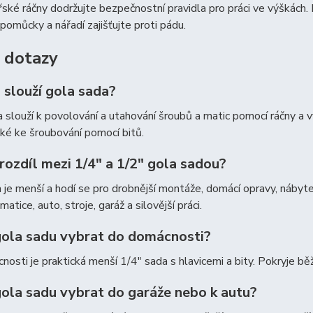
ské ráčny dodržujte bezpečnostní pravidla pro práci ve výškách.
pomůcky a nářadí zajišťujte proti pádu.
 dotazy
 slouží gola sada?
 slouží k povolování a utahování šroubů a matic pomocí ráčny a
aké ke šroubování pomocí bitů.
 rozdíl mezi 1/4″ a 1/2″ gola sadou?
 je menší a hodí se pro drobnější montáže, domácí opravy, nábyte
matice, auto, stroje, garáž a silovější práci.
gola sadu vybrat do domácnosti?
osti je praktická menší 1/4″ sada s hlavicemi a bity. Pokryje b
gola sadu vybrat do garáže nebo k autu?