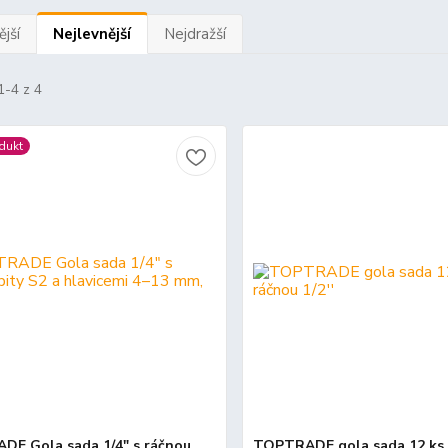
jší
Nejlevnější
Nejdražší
1-4 z 4
dukt
E Gola sada 1/4″ s ráčnou,
TOPTRADE gola sada 12 ks 