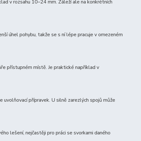
íklad v rozsahu 10–24 mm. Záleží ale na konkrétních
nší úhel pohybu, takže se s ní lépe pracuje v omezeném
ře přístupném místě. Je praktické například v
jte uvolňovací přípravek. U silně zarezlých spojů může
ho lešení, nejčastěji pro práci se svorkami daného