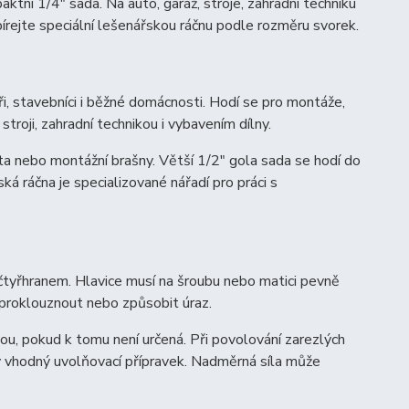
ní 1/4″ sada. Na auto, garáž, stroje, zahradní techniku
bírejte speciální lešenářskou ráčnu podle rozměru svorek.
áři, stavebníci i běžné domácnosti. Hodí se pro montáže,
stroji, zahradní technikou i vybavením dílny.
a nebo montážní brašny. Větší 1/2″ gola sada se hodí do
ká ráčna je specializované nářadí pro práci s
 čtyřhranem. Hlavice musí na šroubu nebo matici pevně
 proklouznout nebo způsobit úraz.
ou, pokud k tomu není určená. Při povolování zarezlých
y vhodný uvolňovací přípravek. Nadměrná síla může