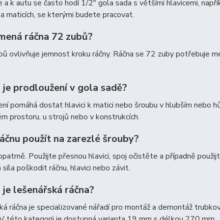
 a k autu se často hodí 1/2″ gola sada s většími hlavicemi, např
a maticích, se kterými budete pracovat.
mená ráčna 72 zubů?
ů ovlivňuje jemnost kroku ráčny. Ráčna se 72 zuby potřebuje me
 je prodloužení v gola sadě?
ní pomáhá dostat hlavici k matici nebo šroubu v hlubším nebo hů
 prostoru, u strojů nebo v konstrukcích.
áčnu použít na zarezlé šrouby?
opatrně. Použijte přesnou hlavici, spoj očistěte a případně použi
síla poškodit ráčnu, hlavici nebo závit.
 je lešenářská ráčna?
á ráčna je specializované nářadí pro montáž a demontáž trubkové
V této kategorii je dostupná varianta 19 mm s délkou 270 mm.