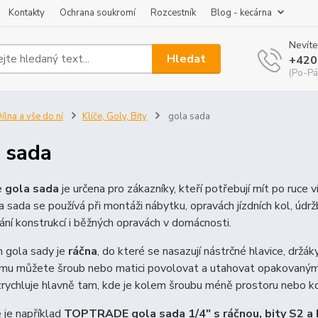
Kontakty
Ochrana soukromí
Rozcestník
Blog - kecárna
Nevíte
Hledat
+420
(Po-Pá
ílna a vše do ní
Klíče, Goly, Bity
gola sada
 sada
e
gola sada
je určena pro zákazníky, kteří potřebují mít po ruce
a sada se používá při montáži nábytku, opravách jízdních kol, údržb
ní konstrukcí i běžných opravách v domácnosti.
 gola sady je
ráčna
, do které se nasazují nástrčné hlavice, držá
mu můžete šroub nebo matici povolovat a utahovat opakovaným 
zrychluje hlavně tam, kde je kolem šroubu méně prostoru nebo kd
 je například
TOPTRADE gola sada 1/4″ s ráčnou, bity S2 a 