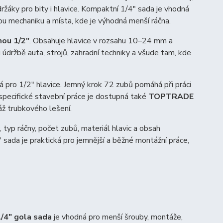
žáky pro bity i hlavice. Kompaktní 1/4″ sada je vhodná
ou mechaniku a místa, kde je výhodná menší ráčna.
ou 1/2″
. Obsahuje hlavice v rozsahu 10–24 mm a
i údržbě auta, strojů, zahradní techniky a všude tam, kde
á pro 1/2″ hlavice. Jemný krok 72 zubů pomáhá při práci
specifické stavební práce je dostupná také
TOPTRADE
ž trubkového lešení.
, typ ráčny, počet zubů, materiál hlavic a obsah
 sada je praktická pro jemnější a běžné montážní práce,
/4″ gola sada
je vhodná pro menší šrouby, montáže,