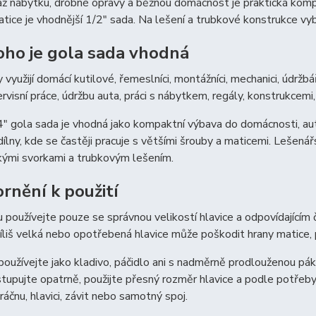
 nábytku, drobné opravy a běžnou domácnost je praktická kompakt
atice je vhodnější 1/2″ sada. Na lešení a trubkové konstrukce vy
oho je gola sada vhodná
 využijí domácí kutilové, řemeslníci, montážníci, mechanici, údržb
ervisní práce, údržbu auta, práci s nábytkem, regály, konstrukcemi, 
″ gola sada je vhodná jako kompaktní výbava do domácnosti, aut
dílny, kde se častěji pracuje s většími šrouby a maticemi. Lešenářs
kými svorkami a trubkovým lešením.
rnění k použití
 používejte pouze se správnou velikostí hlavice a odpovídajícím
íliš velká nebo opotřebená hlavice může poškodit hrany matice,
oužívejte jako kladivo, páčidlo ani s nadměrně prodlouženou pák
tupujte opatrně, použijte přesný rozměr hlavice a podle potřeb
ráčnu, hlavici, závit nebo samotný spoj.