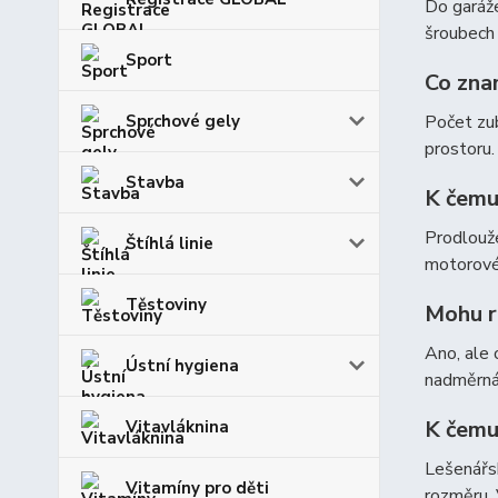
Do garáže
šroubech 
Sport
Co zna
Sprchové gely
Počet zub
prostoru.
Stavba
K čemu
Prodlouže
Štíhlá linie
motorovém
Těstoviny
Mohu r
Ano, ale 
Ústní hygiena
nadměrná 
K čemu
Vitavláknina
Lešenářsk
Vitamíny pro děti
rozměru. 