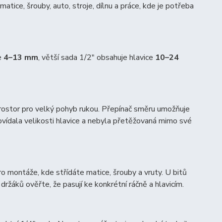
matice, šrouby, auto, stroje, dílnu a práce, kde je potřeba
e
4–13 mm
, větší sada 1/2″ obsahuje hlavice
10–24
prostor pro velký pohyb rukou. Přepínač směru umožňuje
povídala velikosti hlavice a nebyla přetěžovaná mimo své
ro montáže, kde střídáte matice, šrouby a vruty. U bitů
držáků ověřte, že pasují ke konkrétní ráčně a hlavicím.