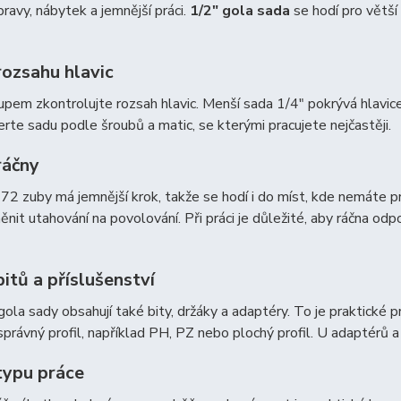
ravy, nábytek a jemnější práci.
1/2″ gola sada
se hodí pro větší 
rozsahu hlavic
pem zkontrolujte rozsah hlavic. Menší sada 1/4″ pokrývá hlavic
erte sadu podle šroubů a matic, se kterými pracujete nejčastěji.
ráčny
72 zuby má jemnější krok, takže se hodí i do míst, kde nemáte 
ěnit utahování na povolování. Při práci je důležité, aby ráčna od
itů a příslušenství
ola sady obsahují také bity, držáky a adaptéry. To je praktické p
správný profil, například PH, PZ nebo plochý profil. U adaptérů a 
typu práce