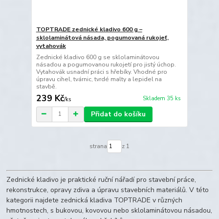
TOPTRADE zednické kladivo 600 g –
sklolaminátová násada, pogumovaná rukojeť,
vytahovák
Zednické kladivo 600 g se sklolaminátovou
násadou a pogumovanou rukojetí pro jistý úchop.
Vytahovák usnadní práci s hřebíky. Vhodné pro
úpravu cihel, tvárnic, tvrdé malty a lepidel na
stavbě.
239 Kč
Skladem 35 ks
/
ks
Přidat do košíku
strana
z 1
Zednické kladivo je praktické ruční nářadí pro stavební práce,
rekonstrukce, opravy zdiva a úpravu stavebních materiálů. V této
kategorii najdete zednická kladiva TOPTRADE v různých
hmotnostech, s bukovou, kovovou nebo sklolaminátovou násadou,