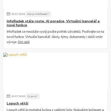
30
.
07
.
2026
Kdo je InfoRadek?
InfoRadek stále roste: AI poradce, Virtuální kancelář a
nové funkce
InfoRadek se neustále vyvíjí podle potřeb uživatelů. Podívejte se na
nové funkce, Virtuální kancelář, úkoly, týmy, dokumenty i další směr
vývoje.
číst celé
30
.
07
.
2026
Co je co?
Lopuch větší
Lopuch větší je mohutná bylina s velkými listy, hlubokým kořenem a