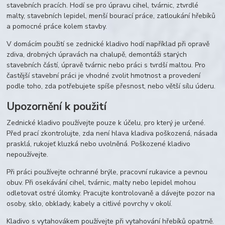
stavebních pracích. Hodí se pro úpravu cihel, tvárnic, ztvrdlé
malty, stavebních lepidel, menší bourací práce, zatloukání hřebíků
a pomocné práce kolem stavby.
V domácím použití se zednické kladivo hodí například při opravě
zdiva, drobných úpravách na chalupě, demontáži starých
stavebních částí, úpravě tvárnic nebo práci s tvrdší maltou. Pro
častější stavební práci je vhodné zvolit hmotnost a provedení
podle toho, zda potřebujete spíše přesnost, nebo větší sílu úderu.
Upozornění k použití
Zednické kladivo používejte pouze k účelu, pro který je určené.
Před prací zkontrolujte, zda není hlava kladiva poškozená, násada
prasklá, rukojeť kluzká nebo uvolněná. Poškozené kladivo
nepoužívejte.
Při práci používejte ochranné brýle, pracovní rukavice a pevnou
obuv. Při osekávání cihel, tvárnic, malty nebo lepidel mohou
odletovat ostré úlomky. Pracujte kontrolovaně a dávejte pozor na
osoby, sklo, obklady, kabely a citlivé povrchy v okolí.
Kladivo s vytahovákem používejte při vytahování hřebíků opatrně.