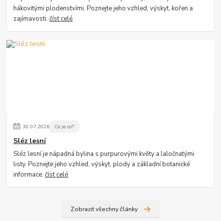
hákovitými plodenstvími. Poznejte jeho vzhled, výskyt, kořen a
zajímavosti.
číst celé
30
.
07
.
2026
Co je co?
Sléz lesní
Sléz lesní je nápadná bylina s purpurovými květy a laločnatými
listy. Poznejte jeho vzhled, výskyt, plody a základní botanické
informace.
číst celé
Zobrazit všechny články