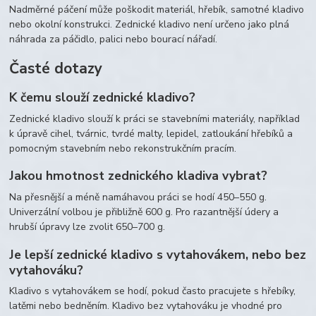
Nadměrné páčení může poškodit materiál, hřebík, samotné kladivo
nebo okolní konstrukci. Zednické kladivo není určeno jako plná
náhrada za páčidlo, palici nebo bourací nářadí.
Časté dotazy
K čemu slouží zednické kladivo?
Zednické kladivo slouží k práci se stavebními materiály, například
k úpravě cihel, tvárnic, tvrdé malty, lepidel, zatloukání hřebíků a
pomocným stavebním nebo rekonstrukčním pracím.
Jakou hmotnost zednického kladiva vybrat?
Na přesnější a méně namáhavou práci se hodí 450–550 g.
Univerzální volbou je přibližně 600 g. Pro razantnější údery a
hrubší úpravy lze zvolit 650–700 g.
Je lepší zednické kladivo s vytahovákem, nebo bez
vytahováku?
Kladivo s vytahovákem se hodí, pokud často pracujete s hřebíky,
latěmi nebo bedněním. Kladivo bez vytahováku je vhodné pro