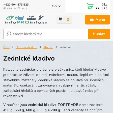
0
ks
+420 604 473 523
CZK
za
0 Kč
(Po-Pá, 9-19 hod.)
Menu
Hledat
Úvod
Dílna a vše do ní
Kladivo
zednické
Zednické kladivo
Kategorie
zednické
je určena pro zákazníky, kteří hledají kladivo
pro práci se zdivem, cihlami, tvárnicemi, maltou, lepidlem a dalšími
stavebními materiály. Zednické kladivo se používá při úpravách
materiálu, osekávání, zarovnávání, rozbíjení menších částí,
zatloukání hřebíků a pomocných pracích na stavbě nebo při
rekonstrukci.
V nabídce jsou
zednická kladiva TOPTRADE
v hmotnostech
450 g, 550 g, 600 g, 650 g a 700 g
. Lehčí varianty se hodí pro