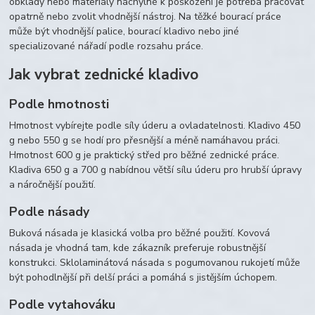
obklady nebo materiály náchylné k poškození je potřeba pracovat
opatrně nebo zvolit vhodnější nástroj. Na těžké bourací práce
může být vhodnější palice, bourací kladivo nebo jiné
specializované nářadí podle rozsahu práce.
Jak vybrat zednické kladivo
Podle hmotnosti
Hmotnost vybírejte podle síly úderu a ovladatelnosti. Kladivo 450
g nebo 550 g se hodí pro přesnější a méně namáhavou práci.
Hmotnost 600 g je praktický střed pro běžné zednické práce.
Kladiva 650 g a 700 g nabídnou větší sílu úderu pro hrubší úpravy
a náročnější použití.
Podle násady
Buková násada je klasická volba pro běžné použití. Kovová
násada je vhodná tam, kde zákazník preferuje robustnější
konstrukci. Sklolaminátová násada s pogumovanou rukojetí může
být pohodlnější při delší práci a pomáhá s jistějším úchopem.
Podle vytahováku