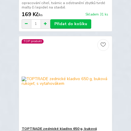
opracování cihel, tvárnic a odstranění zbytků tvrdé
malty či lepidel na stavbě.
169 Kč
Skladem 31 ks
/
ks
Přidat do košíku
TOP produkt
TOPTRADE zednické kladivo 650 g, buková