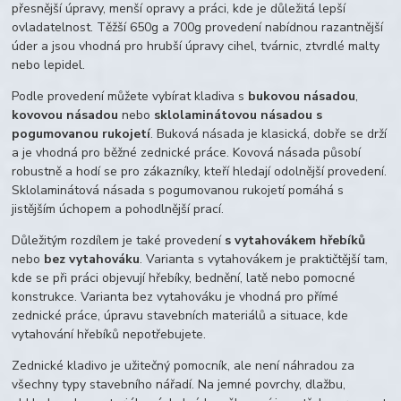
přesnější úpravy, menší opravy a práci, kde je důležitá lepší
ovladatelnost. Těžší 650g a 700g provedení nabídnou razantnější
úder a jsou vhodná pro hrubší úpravy cihel, tvárnic, ztvrdlé malty
nebo lepidel.
Podle provedení můžete vybírat kladiva s
bukovou násadou
,
kovovou násadou
nebo
sklolaminátovou násadou s
pogumovanou rukojetí
. Buková násada je klasická, dobře se drží
a je vhodná pro běžné zednické práce. Kovová násada působí
robustně a hodí se pro zákazníky, kteří hledají odolnější provedení.
Sklolaminátová násada s pogumovanou rukojetí pomáhá s
jistějším úchopem a pohodlnější prací.
Důležitým rozdílem je také provedení
s vytahovákem hřebíků
nebo
bez vytahováku
. Varianta s vytahovákem je praktičtější tam,
kde se při práci objevují hřebíky, bednění, latě nebo pomocné
konstrukce. Varianta bez vytahováku je vhodná pro přímé
zednické práce, úpravu stavebních materiálů a situace, kde
vytahování hřebíků nepotřebujete.
Zednické kladivo je užitečný pomocník, ale není náhradou za
všechny typy stavebního nářadí. Na jemné povrchy, dlažbu,