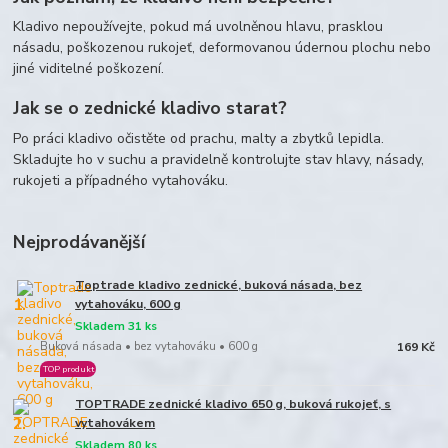
Kladivo nepoužívejte, pokud má uvolněnou hlavu, prasklou
násadu, poškozenou rukojeť, deformovanou údernou plochu nebo
jiné viditelné poškození.
Jak se o zednické kladivo starat?
Po práci kladivo očistěte od prachu, malty a zbytků lepidla.
Skladujte ho v suchu a pravidelně kontrolujte stav hlavy, násady,
rukojeti a případného vytahováku.
Nejprodávanější
Toptrade kladivo zednické, buková násada, bez
1.
vytahováku, 600 g
Skladem 31 ks
Buková násada • bez vytahováku • 600 g
169 Kč
TOP produkt
TOPTRADE zednické kladivo 650 g, buková rukojeť, s
2.
vytahovákem
Skladem 80 ks