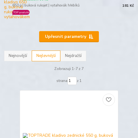
650 g | buková rukojeť | vytahovák hřebíků
181 Kč
TOP produkt
Upřesnit parametry
Nejnovější
Nejlevnější
Nejdražší
Zobrazuji 1-7 z 7
strana
z 1