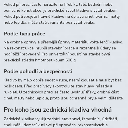
Pokud při práci často narazíte na hřebíky, latě, bednění nebo
pomocné konstrukce, je praktické zvolit kladivo s vytahovákem.
Pokud potřebujete hlavně kladivo na úpravu cihel, tvárnic, malty
nebo lepidla, může stačit varianta bez vytahováku.
Podle typu práce
Na drobné opravy a přesnější úpravy materiálu volte lehčí kladivo.
Na rekonstrukce, hrubší stavební práce a razantnější údery se
hodí těžší provedení. Pro univerzální použití na stavbě bývá
praktická střední hmotnost kolem 600 g.
Podle pohodlí a bezpečnosti
Kladivo by mělo dobře sedět v ruce, nesmí klouzat a musí být bez
poškození. Před prací vždy zkontrolujte stav hlavy, násady a
rukojeti. U zednických prací se často uvolňují třísky, drobné části
cihel, malty nebo lepidla, proto jsou ochranné brýle velmi důležité.
Pro koho jsou zednická kladiva vhodná
Zednická kladiva využijí zedníci, stavebníci, řemeslníci, údržbáři,
chalupáři i domácí kutilové při opravách, rekonstrukcích a