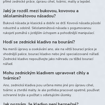
přímé zednické práce, úpravu cihel, tvárnic, malty a lepidel.
Jaký je rozdíl mezi bukovou, kovovou a
sklolaminátovou násadou?
Buková násada je klasická a dobře se drží. Kovová násada působí
robustně a odolně. Sklolaminátová násada s pogumovanou
rukojetí pomáhá s jistějším úchopem a pohodlnější manipulací.
Hodí se zednické kladivo na bourání?
Na menší úpravy a osekávání ano, ale na větší bourací práce je
vhodnější palice, bourací kladivo nebo jiné specializované nářadí.
Zednické kladivo nepoužívejte jako náhradu za těžké bourací
nářadí.
Mohu zednickým kladivem upravovat cihly a
tvárnice?
Ano, zednická kladiva jsou určena mimo jiné pro úpravu cihel,
tvárnic a ztvrdlé malty. Je ale potřeba pracovat opatrně, používat
ochranné brýle a počítat s odletujícími úlomky.
Jak poznám, že kladivo není bezpečné?