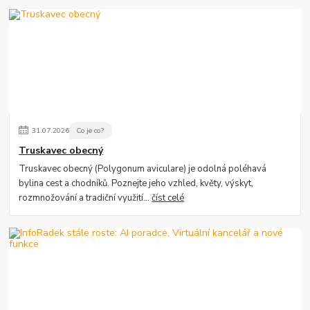
31
.
07
.
2026
Co je co?
Truskavec obecný
Truskavec obecný (Polygonum aviculare) je odolná poléhavá
bylina cest a chodníků. Poznejte jeho vzhled, květy, výskyt,
rozmnožování a tradiční využití...
číst celé