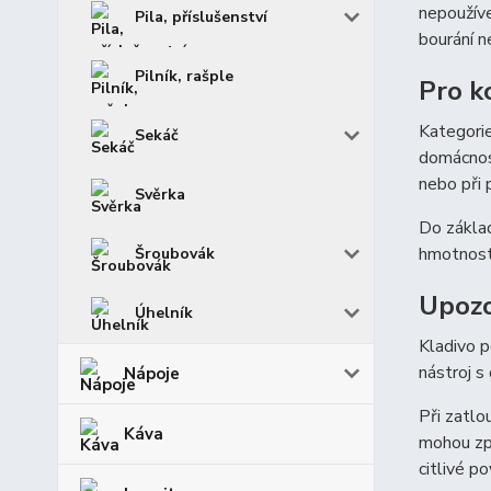
nepoužíve
Pila, příslušenství
bourání n
Pilník, rašple
Pro k
Kategorie
Sekáč
domácnost
nebo při 
Svěrka
Do základ
hmotností
Šroubovák
Upozo
Úhelník
Kladivo p
nástroj s
Nápoje
Při zatlo
Káva
mohou způ
citlivé po