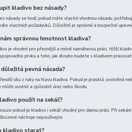
upit kladivo bez násady?
ez násady se hodí, pokud máte vlastní vhodnou násadu, potřebuj
odle vlastních požadavků. Důležité je správné a bezpečné upevně
znám správnou hmotnost kladiva?
divo je vhodné pro přesnější a méně namáhavou práci, těžší kladi
 spojovacího prvku a toho, jak dlouho budete s kladivem pracovat
e důležitá pevná násada?
enáší sílu z ruky na hlavu kladiva. Pokud je prasklá, uvolněná
e může uvolnit a způsobit úraz nebo škodu.
ladivo použít na sekáč?
pouze pokud je kladivo i sekáč vhodný pro danou práci. Při sekání
škozené nástroje nepoužívejte.
o kladivo starat?