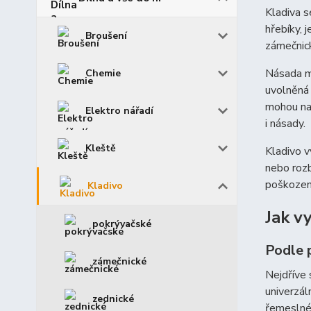
Kladiva s
hřebíky, 
Broušení
zámečnick
Násada má
Chemie
uvolněná 
mohou nab
Elektro nářadí
i násady.
Kleště
Kladivo v
nebo rozb
poškození
Kladivo
Jak v
pokrývačské
Podle 
zámečnické
Nejdříve 
univerzál
zednické
řemeslné 