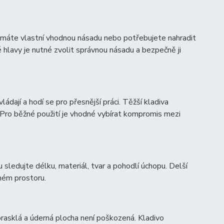
d máte vlastní vhodnou násadu nebo potřebujete nahradit
é hlavy je nutné zvolit správnou násadu a bezpečně ji
ládají a hodí se pro přesnější práci. Těžší kladiva
ci. Pro běžné použití je vhodné vybírat kompromis mezi
sledujte délku, materiál, tvar a pohodlí úchopu. Delší
eném prostoru.
 prasklá a úderná plocha není poškozená. Kladivo