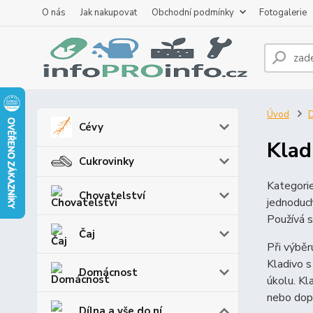
O nás
Jak nakupovat
Obchodní podmínky
Fotogalerie
Úvod
D
Cévy
Klad
Cukrovinky
Kategori
Chovatelství
jednoduch
Používá s
Čaj
Při výběr
Kladivo s
Domácnost
úkolu. Kl
nebo dopl
Dílna a vše do ní