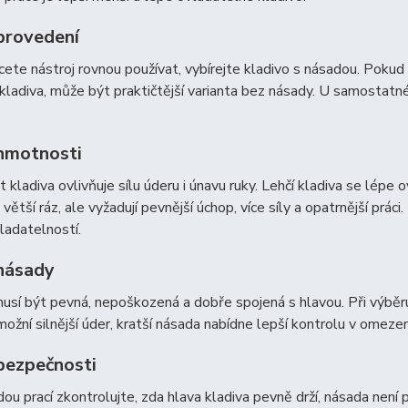
provedení
ete nástroj rovnou používat, vybírejte kladivo s násadou. Poku
 kladiva, může být praktičtější varianta bez násady. U samostatn
hmotnosti
kladiva ovlivňuje sílu úderu i únavu ruky. Lehčí kladiva se lépe ov
větší ráz, ale vyžadují pevnější úchop, více síly a opatrnější prá
vladatelností.
násady
sí být pevná, nepoškozená a dobře spojená s hlavou. Při výběru 
ožní silnější úder, kratší násada nabídne lepší kontrolu v omez
bezpečnosti
ou prací zkontrolujte, zda hlava kladiva pevně drží, násada není