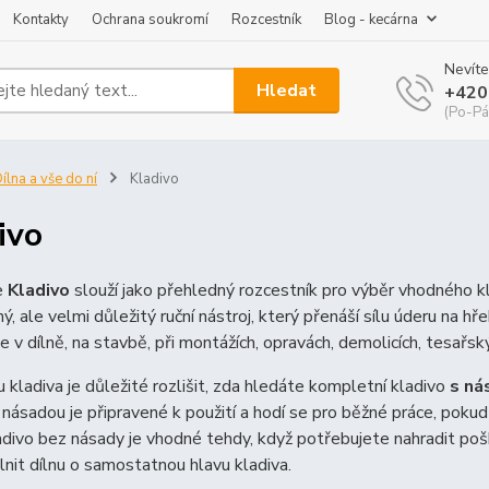
Kontakty
Ochrana soukromí
Rozcestník
Blog - kecárna
Nevíte
Hledat
+420
(Po-Pá
ílna a vše do ní
Kladivo
ivo
e
Kladivo
slouží jako přehledný rozcestník pro výběr vhodného kla
ý, ale velmi důležitý ruční nástroj, který přenáší sílu úderu na hře
e v dílně, na stavbě, při montážích, opravách, demolicích, tesařs
u kladiva je důležité rozlišit, zda hledáte kompletní kladivo
s ná
 násadou je připravené k použití a hodí se pro běžné práce, pok
adivo bez násady je vhodné tehdy, když potřebujete nahradit poš
nit dílnu o samostatnou hlavu kladiva.