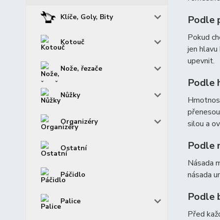
Klíče, Goly, Bity
Podle 
Pokud chc
Kotouč
jen hlavu
upevnit.
Nože, řezače
Podle 
Nůžky
Hmotnost 
přenesou 
Organizéry
silou a o
Podle 
Ostatní
Násada mu
násada um
Páčidlo
Podle 
Palice
Před každ