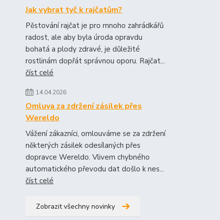
Jak vybrat tyč k rajčatům?
Pěstování rajčat je pro mnoho zahrádkářů
radost, ale aby byla úroda opravdu
bohatá a plody zdravé, je důležité
rostlinám dopřát správnou oporu. Rajčat...
číst celé
14.04.2026
Omluva za zdržení zásilek přes
Wereldo
Vážení zákazníci, omlouváme se za zdržení
některých zásilek odesílaných přes
dopravce Wereldo. Vlivem chybného
automatického převodu dat došlo k nes...
číst celé
Zobrazit všechny novinky