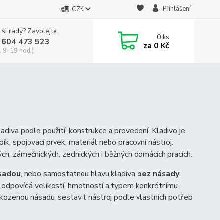
Přihlášení
CZK
 si rady? Zavolejte.
0
ks
 604 473 523
za
0 Kč
, 9-19 hod.)
diva podle použití, konstrukce a provedení. Kladivo je
bík, spojovací prvek, materiál nebo pracovní nástroj.
kých, zámečnických, zednických i běžných domácích pracích.
sadou
, nebo samostatnou hlavu kladiva
bez násady
.
ud odpovídá velikostí, hmotností a typem konkrétnímu
kozenou násadu, sestavit nástroj podle vlastních potřeb