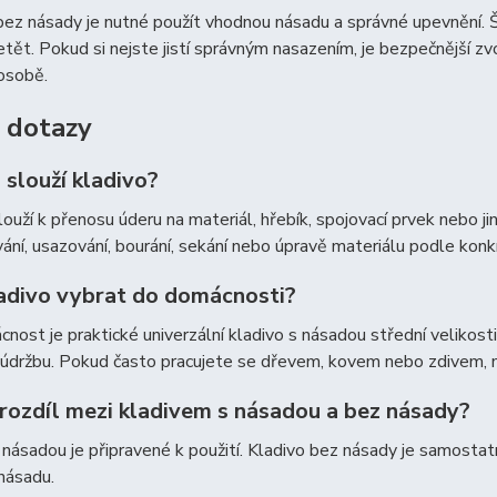
bez násady je nutné použít vhodnou násadu a správné upevnění. 
tět. Pokud si nejste jistí správným nasazením, je bezpečnější zv
osobě.
 dotazy
 slouží kladivo?
louží k přenosu úderu na materiál, hřebík, spojovací prvek nebo jin
ání, usazování, bourání, sekání nebo úpravě materiálu podle konk
ladivo vybrat do domácnosti?
nost je praktické univerzální kladivo s násadou střední velikost
údržbu. Pokud často pracujete se dřevem, kovem nebo zdivem, m
 rozdíl mezi kladivem s násadou a bez násady?
 násadou je připravené k použití. Kladivo bez násady je samostat
násadu.