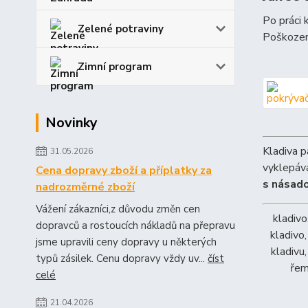
Po práci 
Zelené potraviny
Poškozené
Zimní program
Novinky
Kladiva p
31.05.2026
vyklepává
Cena dopravy zboží a příplatky za
s násad
nadrozměrné zboží
Vážení zákazníci,z důvodu změn cen
kladivo
dopravců a rostoucích nákladů na přepravu
kladivo
jsme upravili ceny dopravy u některých
kladivu
typů zásilek. Cenu dopravy vždy uv...
číst
řem
celé
21.04.2026