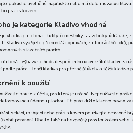
jte, pokud je uvolněné, naprasklé nebo má deformovanou hlavu. Př
ebo práci s kovem.
oho je kategorie Kladivo vhodná
 je vhodná pro domácí kutily, řemeslníky, stavebníky, údržbáře, z
i. Kladivo využijete při montáži, opravách, zatloukání hřebíků, p
pomocných stavebních pracích.
ní domácí výbavy se hodí alespoň jedno univerzální kladivo s ná
 podle práce – lehčí kladivo pro přesnější úkoly a těžší kladivo p
rnění k použití
oužívejte pouze k účelu, pro který je určené. Nepoužívejte poško
 deformovanou údernou plochou. Při práci držte kladivo pevně za
ukání, sekání, rozbíjení nebo práci s kovem používejte ochranné brý
sobit poranění. Dbejte také na bezpečný prostor kolem sebe, ab
vrchy.