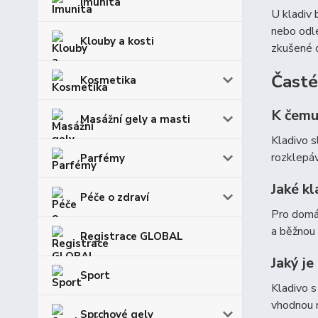
Imunita
U kladiv 
nebo odle
Klouby a kosti
zkušené 
Časté
Kosmetika
K čemu
Masážní gely a masti
Kladivo s
rozklepáv
Parfémy
Jaké k
Péče o zdraví
Pro domác
a běžnou 
Registrace GLOBAL
Jaký je
Sport
Kladivo s
vhodnou 
Sprchové gely