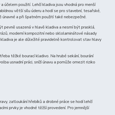
 a účelem použití. Lehčí kladiva jsou vhodná pro menší
abídnou větší sílu úderu a hodí se pro stavební, tesařské,
ně únavné a při špatném použití také nebezpečné.
ýt pevně usazená v hlavě kladiva a nesmí být prasklá,
 rázů, moderní kompozitní nebo sklolaminátové násady
ladiva je ale důležité pravidelně kontrolovat stav hlavy
třeba těžké bourací kladivo. Na hrubé sekání, bourání
olba usnadní práci, sníží únavu a pomůže omezit riziko
avy, zatloukání hřebíků a drobné práce se hodí lehčí
vacími prvky je vhodné těžší provedení. Pro jemnější