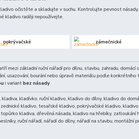
kladivo očistěte a skladujte v suchu. Kontrolujte pevnost násady,
 kladivo raději nepoužívejte.
pokrývačské
zámečnické
atří mezi základní ruční nářadí pro dílnu, stavbu, zahradu, domácí 
ní, usazování, bourání nebo úpravě materiálu podle konkrétního t
ou
i variant
bez násady
.
, kladiva, kladívko, ruční kladivo, kladivo do dílny, kladivo do do
, zednické kladivo, tesařské kladivo, pokrývačské kladivo, kladivo
, topůrko kladiva, dřevěná násada, kladivo na hřebíky, zatloukání h
eslníky, ruční nářadí, nářadí do dílny, nářadí na stavbu, montážní 