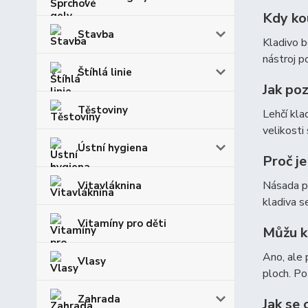
Kdy ko
Stavba
Kladivo b
nástroj p
Štíhlá linie
Jak po
Těstoviny
Lehčí kla
velikosti
Ústní hygiena
Proč j
Násada př
Vitavláknina
kladiva s
Vitamíny pro děti
Můžu k
Ano, ale 
Vlasy
ploch. Po
Zahrada
Jak se 