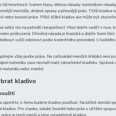
e liší hmotností, tvarem hlavy, délkou násady, materiálem násady
jemnější montáže, drobné opravy a přesnější práci. Těžší kladiva n
é nebo bourací práce. Příliš těžké kladivo ale může být zbyteč
 velký vliv na pohodlí i bezpečnost. Musí dobře sedět v ruce, b
nebo poškozená. Dřevěná násada je klasická a dobře tlumí část
ídnout vyšší odolnost podle konkrétního provedení. U každého k
ybírejte vždy podle práce. Na zatloukání menších hřebíků není po
íjení materiálu zase nestačí malé zámečnické kladívko. Správná v
 materiálu nebo zranění.
ybrat kladivo
použití
si ujasněte, k čemu budete kladivo používat. Na běžné domácí opr
ní kladivo. Pro stavbu, sekání, bourání nebo práci s většími spojo
práce je lepší menší a lépe ovladatelné kladivo.