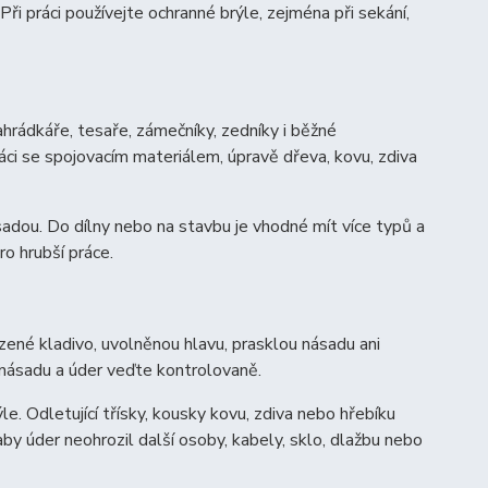
i práci používejte ochranné brýle, zejména při sekání,
ahrádkáře, tesaře, zámečníky, zedníky i běžné
ráci se spojovacím materiálem, úpravě dřeva, kovu, zdiva
sadou. Do dílny nebo na stavbu je vhodné mít více typů a
ro hrubší práce.
zené kladivo, uvolněnou hlavu, prasklou násadu ani
 násadu a úder veďte kontrolovaně.
le. Odletující třísky, kousky kovu, zdiva nebo hřebíku
y úder neohrozil další osoby, kabely, sklo, dlažbu nebo