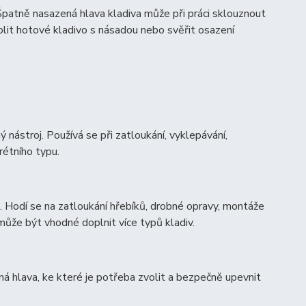
Špatně nasazená hlava kladiva může při práci sklouznout
olit hotové kladivo s násadou nebo svěřit osazení
ý nástroj. Používá se při zatloukání, vyklepávání,
rétního typu.
i. Hodí se na zatloukání hřebíků, drobné opravy, montáže
ůže být vhodné doplnit více typů kladiv.
ná hlava, ke které je potřeba zvolit a bezpečně upevnit