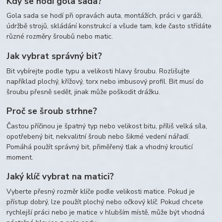
Kdy se hodí gola sada?
Gola sada se hodí při opravách auta, montážích, práci v garáži,
údržbě strojů, skládání konstrukcí a všude tam, kde často střídáte
různé rozměry šroubů nebo matic.
Jak vybrat správný bit?
Bit vybírejte podle typu a velikosti hlavy šroubu. Rozlišujte
například plochý, křížový, torx nebo imbusový profil. Bit musí do
šroubu přesně sedět, jinak může poškodit drážku.
Proč se šroub strhne?
Častou příčinou je špatný typ nebo velikost bitu, příliš velká síla,
opotřebený bit, nekvalitní šroub nebo šikmé vedení nářadí.
Pomáhá použít správný bit, přiměřený tlak a vhodný krouticí
moment.
Jaký klíč vybrat na matici?
Vyberte přesný rozměr klíče podle velikosti matice. Pokud je
přístup dobrý, lze použít plochý nebo očkový klíč. Pokud chcete
rychlejší práci nebo je matice v hlubším místě, může být vhodná