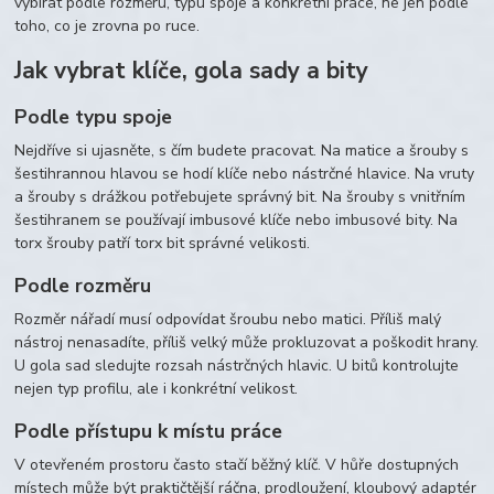
vybírat podle rozměru, typu spoje a konkrétní práce, ne jen podle
toho, co je zrovna po ruce.
Jak vybrat klíče, gola sady a bity
Podle typu spoje
Nejdříve si ujasněte, s čím budete pracovat. Na matice a šrouby s
šestihrannou hlavou se hodí klíče nebo nástrčné hlavice. Na vruty
a šrouby s drážkou potřebujete správný bit. Na šrouby s vnitřním
šestihranem se používají imbusové klíče nebo imbusové bity. Na
torx šrouby patří torx bit správné velikosti.
Podle rozměru
Rozměr nářadí musí odpovídat šroubu nebo matici. Příliš malý
nástroj nenasadíte, příliš velký může prokluzovat a poškodit hrany.
U gola sad sledujte rozsah nástrčných hlavic. U bitů kontrolujte
nejen typ profilu, ale i konkrétní velikost.
Podle přístupu k místu práce
V otevřeném prostoru často stačí běžný klíč. V hůře dostupných
místech může být praktičtější ráčna, prodloužení, kloubový adaptér