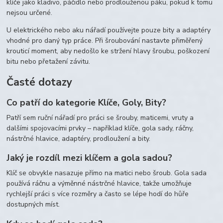
klíče jako kladivo, páčidlo nebo prodlouženou páku, pokud k tomu
nejsou určené.
U elektrického nebo aku nářadí používejte pouze bity a adaptéry
vhodné pro daný typ práce. Při šroubování nastavte přiměřený
krouticí moment, aby nedošlo ke stržení hlavy šroubu, poškození
bitu nebo přetažení závitu.
Časté dotazy
Co patří do kategorie Klíče, Goly, Bity?
Patří sem ruční nářadí pro práci se šrouby, maticemi, vruty a
dalšími spojovacími prvky – například klíče, gola sady, ráčny,
nástrčné hlavice, adaptéry, prodloužení a bity.
Jaký je rozdíl mezi klíčem a gola sadou?
Klíč se obvykle nasazuje přímo na matici nebo šroub. Gola sada
používá ráčnu a výměnné nástrčné hlavice, takže umožňuje
rychlejší práci s více rozměry a často se lépe hodí do hůře
dostupných míst.