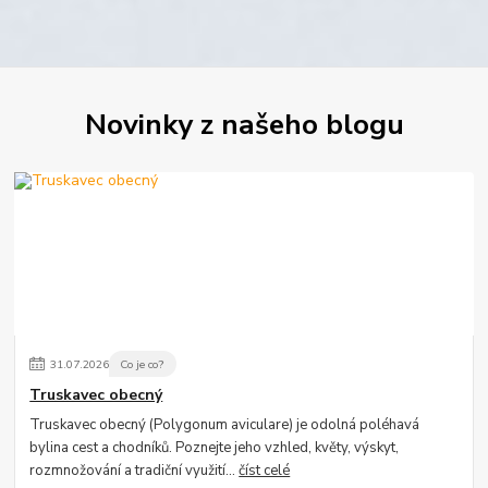
Novinky z našeho blogu
31
.
07
.
2026
Co je co?
Truskavec obecný
Truskavec obecný (Polygonum aviculare) je odolná poléhavá
bylina cest a chodníků. Poznejte jeho vzhled, květy, výskyt,
rozmnožování a tradiční využití...
číst celé