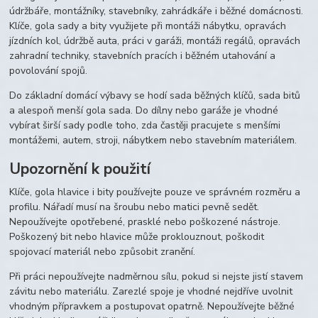
údržbáře, montážníky, stavebníky, zahrádkáře i běžné domácnosti.
Klíče, gola sady a bity využijete při montáži nábytku, opravách
jízdních kol, údržbě auta, práci v garáži, montáži regálů, opravách
zahradní techniky, stavebních pracích i běžném utahování a
povolování spojů.
Do základní domácí výbavy se hodí sada běžných klíčů, sada bitů
a alespoň menší gola sada. Do dílny nebo garáže je vhodné
vybírat širší sady podle toho, zda častěji pracujete s menšími
montážemi, autem, stroji, nábytkem nebo stavebním materiálem.
Upozornění k použití
Klíče, gola hlavice i bity používejte pouze ve správném rozměru a
profilu. Nářadí musí na šroubu nebo matici pevně sedět.
Nepoužívejte opotřebené, prasklé nebo poškozené nástroje.
Poškozený bit nebo hlavice může proklouznout, poškodit
spojovací materiál nebo způsobit zranění.
Při práci nepoužívejte nadměrnou sílu, pokud si nejste jistí stavem
závitu nebo materiálu. Zarezlé spoje je vhodné nejdříve uvolnit
vhodným přípravkem a postupovat opatrně. Nepoužívejte běžné