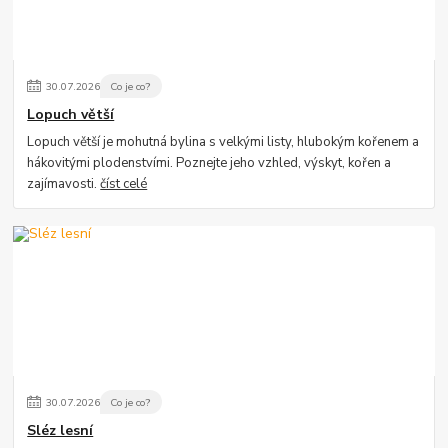
30
.
07
.
2026
Co je co?
Lopuch větší
Lopuch větší je mohutná bylina s velkými listy, hlubokým kořenem a
hákovitými plodenstvími. Poznejte jeho vzhled, výskyt, kořen a
zajímavosti.
číst celé
30
.
07
.
2026
Co je co?
Sléz lesní