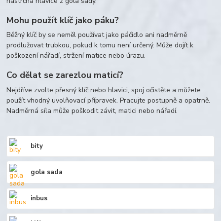
nástrčná hlavice z gola sady.
Mohu použít klíč jako páku?
Běžný klíč by se neměl používat jako páčidlo ani nadměrně
prodlužovat trubkou, pokud k tomu není určený. Může dojít k
poškození nářadí, stržení matice nebo úrazu.
Co dělat se zarezlou maticí?
Nejdříve zvolte přesný klíč nebo hlavici, spoj očistěte a můžete
použít vhodný uvolňovací přípravek. Pracujte postupně a opatrně.
Nadměrná síla může poškodit závit, matici nebo nářadí.
bity
gola sada
inbus