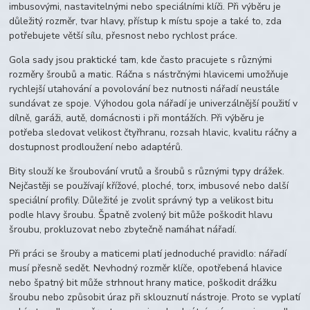
imbusovými, nastavitelnými nebo speciálními klíči. Při výběru je
důležitý rozměr, tvar hlavy, přístup k místu spoje a také to, zda
potřebujete větší sílu, přesnost nebo rychlost práce.
Gola sady jsou praktické tam, kde často pracujete s různými
rozměry šroubů a matic. Ráčna s nástrčnými hlavicemi umožňuje
rychlejší utahování a povolování bez nutnosti nářadí neustále
sundávat ze spoje. Výhodou gola nářadí je univerzálnější použití v
dílně, garáži, autě, domácnosti i při montážích. Při výběru je
potřeba sledovat velikost čtyřhranu, rozsah hlavic, kvalitu ráčny a
dostupnost prodloužení nebo adaptérů.
Bity slouží ke šroubování vrutů a šroubů s různými typy drážek.
Nejčastěji se používají křížové, ploché, torx, imbusové nebo další
speciální profily. Důležité je zvolit správný typ a velikost bitu
podle hlavy šroubu. Špatně zvolený bit může poškodit hlavu
šroubu, prokluzovat nebo zbytečně namáhat nářadí.
Při práci se šrouby a maticemi platí jednoduché pravidlo: nářadí
musí přesně sedět. Nevhodný rozměr klíče, opotřebená hlavice
nebo špatný bit může strhnout hrany matice, poškodit drážku
šroubu nebo způsobit úraz při sklouznutí nástroje. Proto se vyplatí