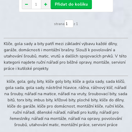
Přidat do košíku
strana
z 1
Klíče, gola sady a bity patří mezi základní výbavu každé dílny,
garáže, domácnosti i montážní brašny. Slouží k povolování a
utahování šroubů, matic, vrutů a dalších spojovacích prvků. V této
kategorii najdete ruční nářadí pro běžné opravy, montáže, servisní
práce i kutilské projekty.
klíče, gola, goly, bity, klíče goly bity, klíče a gola sady, sada klíčů,
gola sada, gola sady, nástrčné hlavice, ráčna, ráčnový klíč, nářadí
na šrouby, nářadí na matice, nářadí na vruty, šroubovací bity, sada
bitů, torx bity, imbus bity, křížové bity, ploché bity, klíče do dílny,
klíče do garáže, klíče pro domácnost, montážní klíče, ruční klíče,
ruční nářadí, dílenské nářadí, nářadí pro kutily, nářadí pro
řemeslníky, nářadí na montáže, nářadí na opravy, povolování
šroubů, utahování matic, montážní práce, servisní práce