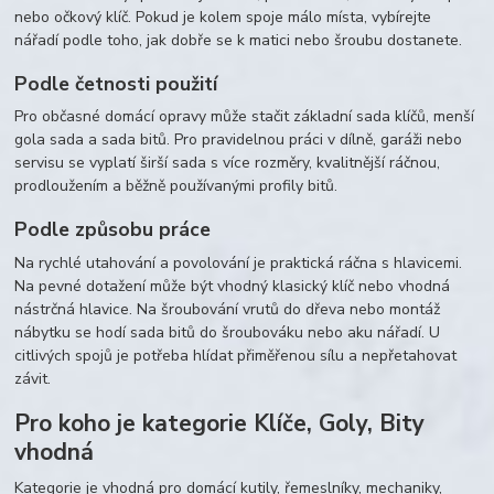
nebo očkový klíč. Pokud je kolem spoje málo místa, vybírejte
nářadí podle toho, jak dobře se k matici nebo šroubu dostanete.
Podle četnosti použití
Pro občasné domácí opravy může stačit základní sada klíčů, menší
gola sada a sada bitů. Pro pravidelnou práci v dílně, garáži nebo
servisu se vyplatí širší sada s více rozměry, kvalitnější ráčnou,
prodloužením a běžně používanými profily bitů.
Podle způsobu práce
Na rychlé utahování a povolování je praktická ráčna s hlavicemi.
Na pevné dotažení může být vhodný klasický klíč nebo vhodná
nástrčná hlavice. Na šroubování vrutů do dřeva nebo montáž
nábytku se hodí sada bitů do šroubováku nebo aku nářadí. U
citlivých spojů je potřeba hlídat přiměřenou sílu a nepřetahovat
závit.
Pro koho je kategorie Klíče, Goly, Bity
vhodná
Kategorie je vhodná pro domácí kutily, řemeslníky, mechaniky,