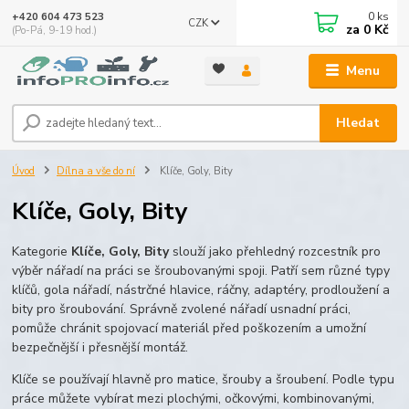
0
ks
+420 604 473 523
CZK
za
0 Kč
(Po-Pá, 9-19 hod.)
Menu
Hledat
Úvod
Dílna a vše do ní
Klíče, Goly, Bity
Klíče, Goly, Bity
Kategorie
Klíče, Goly, Bity
slouží jako přehledný rozcestník pro
výběr nářadí na práci se šroubovanými spoji. Patří sem různé typy
klíčů, gola nářadí, nástrčné hlavice, ráčny, adaptéry, prodloužení a
bity pro šroubování. Správně zvolené nářadí usnadní práci,
pomůže chránit spojovací materiál před poškozením a umožní
bezpečnější i přesnější montáž.
Klíče se používají hlavně pro matice, šrouby a šroubení. Podle typu
práce můžete vybírat mezi plochými, očkovými, kombinovanými,