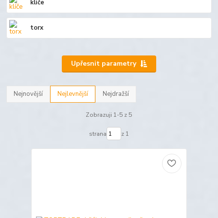
klíče
torx
Upřesnit parametry
Nejnovější
Nejlevnější
Nejdražší
Zobrazuji 1-5 z 5
strana
z 1