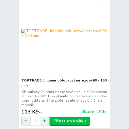
TOPTRADE úhloměr obloukový nerezový 90 × 150
mm
Obloukový úhloměr z nerezové oceli s půlkruhovou
stupnicí 0–180°. Díky plynulému nastavení a snadné
fixaci rychle změříte a přenesete úhel v dílně i na
montáži.
113 Kč
Skladem 189 ks
/
ks
Přidat do košíku