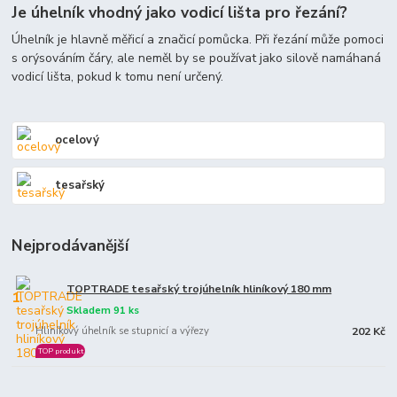
Je úhelník vhodný jako vodicí lišta pro řezání?
Úhelník je hlavně měřicí a značicí pomůcka. Při řezání může pomoci
s orýsováním čáry, ale neměl by se používat jako silově namáhaná
vodicí lišta, pokud k tomu není určený.
ocelový
tesařský
Nejprodávanější
TOPTRADE tesařský trojúhelník hliníkový 180 mm
1.
Skladem 91 ks
Hliníkový úhelník se stupnicí a výřezy
202 Kč
TOP produkt