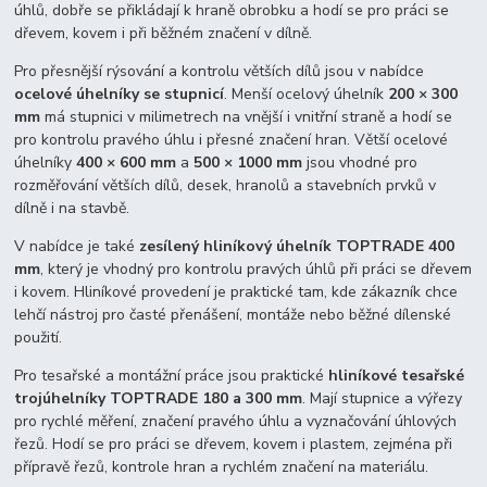
úhlů, dobře se přikládají k hraně obrobku a hodí se pro práci se
dřevem, kovem i při běžném značení v dílně.
Pro přesnější rýsování a kontrolu větších dílů jsou v nabídce
ocelové úhelníky se stupnicí
. Menší ocelový úhelník
200 × 300
mm
má stupnici v milimetrech na vnější i vnitřní straně a hodí se
pro kontrolu pravého úhlu i přesné značení hran. Větší ocelové
úhelníky
400 × 600 mm
a
500 × 1000 mm
jsou vhodné pro
rozměřování větších dílů, desek, hranolů a stavebních prvků v
dílně i na stavbě.
V nabídce je také
zesílený hliníkový úhelník TOPTRADE 400
mm
, který je vhodný pro kontrolu pravých úhlů při práci se dřevem
i kovem. Hliníkové provedení je praktické tam, kde zákazník chce
lehčí nástroj pro časté přenášení, montáže nebo běžné dílenské
použití.
Pro tesařské a montážní práce jsou praktické
hliníkové tesařské
trojúhelníky TOPTRADE 180 a 300 mm
. Mají stupnice a výřezy
pro rychlé měření, značení pravého úhlu a vyznačování úhlových
řezů. Hodí se pro práci se dřevem, kovem i plastem, zejména při
přípravě řezů, kontrole hran a rychlém značení na materiálu.