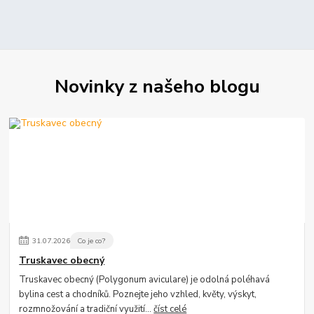
Novinky z našeho blogu
31
.
07
.
2026
Co je co?
Truskavec obecný
Truskavec obecný (Polygonum aviculare) je odolná poléhavá
bylina cest a chodníků. Poznejte jeho vzhled, květy, výskyt,
rozmnožování a tradiční využití...
číst celé