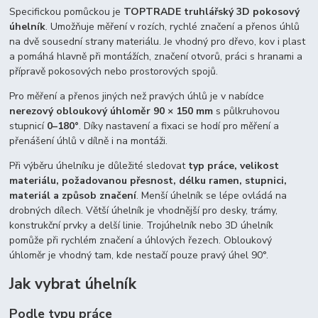
Specifickou pomůckou je
TOPTRADE truhlářský 3D pokosový
úhelník
. Umožňuje měření v rozích, rychlé značení a přenos úhlů
na dvě sousední strany materiálu. Je vhodný pro dřevo, kov i plast
a pomáhá hlavně při montážích, značení otvorů, práci s hranami a
přípravě pokosových nebo prostorových spojů.
Pro měření a přenos jiných než pravých úhlů je v nabídce
nerezový obloukový úhloměr 90 × 150 mm
s půlkruhovou
stupnicí
0–180°
. Díky nastavení a fixaci se hodí pro měření a
přenášení úhlů v dílně i na montáži.
Při výběru úhelníku je důležité sledovat
typ práce, velikost
materiálu, požadovanou přesnost, délku ramen, stupnici,
materiál a způsob značení
. Menší úhelník se lépe ovládá na
drobných dílech. Větší úhelník je vhodnější pro desky, trámy,
konstrukční prvky a delší linie. Trojúhelník nebo 3D úhelník
pomůže při rychlém značení a úhlových řezech. Obloukový
úhloměr je vhodný tam, kde nestačí pouze pravý úhel 90°.
Jak vybrat úhelník
Podle typu práce