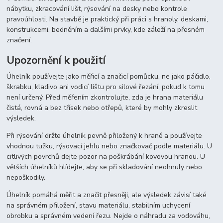
nábytku, zkracování lišt, rýsování na desky nebo kontrole
pravoúhlosti. Na stavbě je praktický při práci s hranoly, deskami,
konstrukcemi, bedněním a dalšími prvky, kde záleží na přesném
značení.
Upozornění k použití
Úhelník používejte jako měřicí a značicí pomůcku, ne jako páčidlo,
škrabku, kladivo ani vodicí lištu pro silové řezání, pokud k tomu
není určený. Před měřením zkontrolujte, zda je hrana materiálu
čistá, rovná a bez třísek nebo otřepů, které by mohly zkreslit
výsledek.
Při rýsování držte úhelník pevně přiložený k hraně a používejte
vhodnou tužku, rýsovací jehlu nebo značkovač podle materiálu. U
citlivých povrchů dejte pozor na poškrábání kovovou hranou. U
větších úhelníků hlídejte, aby se při skladování neohnuly nebo
nepoškodily.
Úhelník pomáhá měřit a značit přesněji, ale výsledek závisí také
na správném přiložení, stavu materiálu, stabilním uchycení
obrobku a správném vedení řezu. Nejde o náhradu za vodováhu,