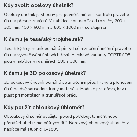
Kdy zvolit ocelový úhelník?
Ocelový úhelník je vhodný pro pevnější měření, kontrolu pravého
úhlu a přesné značení. V nabídce jsou například rozměry 200 ×
300 mm, 400 × 600 mm a 500 × 1000 mm se stupnicí.
K čemu je tesařský trojúhelník?
Tesařský trojúhelník pomáhá při rychlém značení, měření pravého
úhlu a vyznačování úhlových řezů. Hliníkové varianty TOPTRADE
jsou v nabídce v rozměrech 180 a 300 mm.
K čemu je 3D pokosový úhelník?
3D pokosový úhelník pomáhá se značením přes hrany a přenosem
úhlů na dvě sousední strany materiálu. Hodí se pro dřevo, kov i
plast při montážích a truhlářské práci.
Kdy použít obloukový úhloměr?
Obloukový úhloměr použijte, pokud potřebujete měřit nebo
přenášet úhel mimo běžných 90°. Nerezový obloukový úhloměr v
nabídce má stupnici 0–180°.