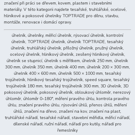
značení při práci se dřevem, kovem, plastem i stavebními
materiály. V této kategorii najdete tesařské, truhlářské, ocelové,
hliníkové a pokosové úhelníky TOPTRADE pro dílnu, stavbu,
montáže, renovace i domácí opravy.
úhelník, úhelníky, měřicí úhelník, rýsovací úhelník, kontrolní
úhelník, TOPTRADE úhelník, úhelník TOPTRADE, tesařský
úhelník, truhlářský úhelník, příložný úhelník, pružný úhelník,
ocelový úhelník, hliníkový úhelník, zesílený hliníkový úhelník,
úhelník se stupnicí, úhelník s měřítkem, úhelník 250 mm, úhelník
300 mm, úhelník 350 mm, úhelník 400 mm, úhelník 200 × 300 mm,
úhelník 400 × 600 mm, úhelník 500 × 1000 mm, tesařský
trojúhelník, hliníkový tesařský trojúhelník, speed square, tesařský
trojúhelník 180 mm, tesařský trojúhelník 300 mm, 3D úhelník, 3D
pokosový úhelník, pokosový úhelník, obloukový úhloměr, nerezový
úhloměr, úhloměr 0–180°, měření pravého úhlu, kontrola pravého
úhlu, značení pravého úhlu, rýsování úhlů, přenos úhlů, měření
úhlů, značení na dřevo, značení na kov, značení na plast,
truhlářské nářadí, tesařské nářadí, stavební měřidla, měřicí nářadí,
dílenské nářadí, ruční nářadí, nářadí pro kutily, nářadí pro
řemeslníky