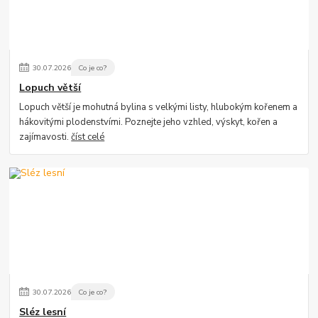
30
.
07
.
2026
Co je co?
Lopuch větší
Lopuch větší je mohutná bylina s velkými listy, hlubokým kořenem a
hákovitými plodenstvími. Poznejte jeho vzhled, výskyt, kořen a
zajímavosti.
číst celé
30
.
07
.
2026
Co je co?
Sléz lesní