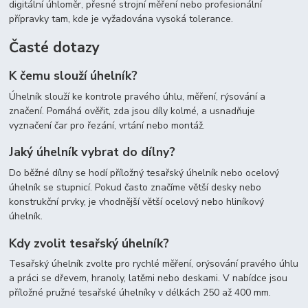
digitální úhloměr, přesné strojní měření nebo profesionální
přípravky tam, kde je vyžadována vysoká tolerance.
Časté dotazy
K čemu slouží úhelník?
Úhelník slouží ke kontrole pravého úhlu, měření, rýsování a
značení. Pomáhá ověřit, zda jsou díly kolmé, a usnadňuje
vyznačení čar pro řezání, vrtání nebo montáž.
Jaký úhelník vybrat do dílny?
Do běžné dílny se hodí příložný tesařský úhelník nebo ocelový
úhelník se stupnicí. Pokud často značíme větší desky nebo
konstrukční prvky, je vhodnější větší ocelový nebo hliníkový
úhelník.
Kdy zvolit tesařský úhelník?
Tesařský úhelník zvolte pro rychlé měření, orýsování pravého úhlu
a práci se dřevem, hranoly, latěmi nebo deskami. V nabídce jsou
příložné pružné tesařské úhelníky v délkách 250 až 400 mm.