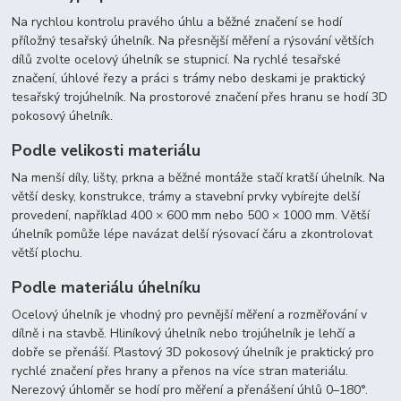
Na rychlou kontrolu pravého úhlu a běžné značení se hodí
příložný tesařský úhelník. Na přesnější měření a rýsování větších
dílů zvolte ocelový úhelník se stupnicí. Na rychlé tesařské
značení, úhlové řezy a práci s trámy nebo deskami je praktický
tesařský trojúhelník. Na prostorové značení přes hranu se hodí 3D
pokosový úhelník.
Podle velikosti materiálu
Na menší díly, lišty, prkna a běžné montáže stačí kratší úhelník. Na
větší desky, konstrukce, trámy a stavební prvky vybírejte delší
provedení, například 400 × 600 mm nebo 500 × 1000 mm. Větší
úhelník pomůže lépe navázat delší rýsovací čáru a zkontrolovat
větší plochu.
Podle materiálu úhelníku
Ocelový úhelník je vhodný pro pevnější měření a rozměřování v
dílně i na stavbě. Hliníkový úhelník nebo trojúhelník je lehčí a
dobře se přenáší. Plastový 3D pokosový úhelník je praktický pro
rychlé značení přes hrany a přenos na více stran materiálu.
Nerezový úhloměr se hodí pro měření a přenášení úhlů 0–180°.