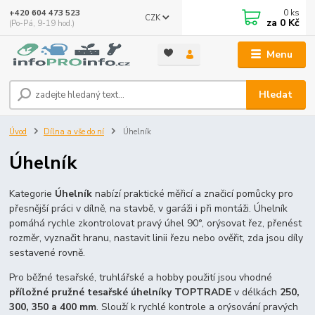
0
ks
+420 604 473 523
CZK
za
0 Kč
(Po-Pá, 9-19 hod.)
Menu
Hledat
Úvod
Dílna a vše do ní
Úhelník
Úhelník
Kategorie
Úhelník
nabízí praktické měřicí a značicí pomůcky pro
přesnější práci v dílně, na stavbě, v garáži i při montáži. Úhelník
pomáhá rychle zkontrolovat pravý úhel 90°, orýsovat řez, přenést
rozměr, vyznačit hranu, nastavit linii řezu nebo ověřit, zda jsou díly
sestavené rovně.
Pro běžné tesařské, truhlářské a hobby použití jsou vhodné
příložné pružné tesařské úhelníky TOPTRADE
v délkách
250,
300, 350 a 400 mm
. Slouží k rychlé kontrole a orýsování pravých