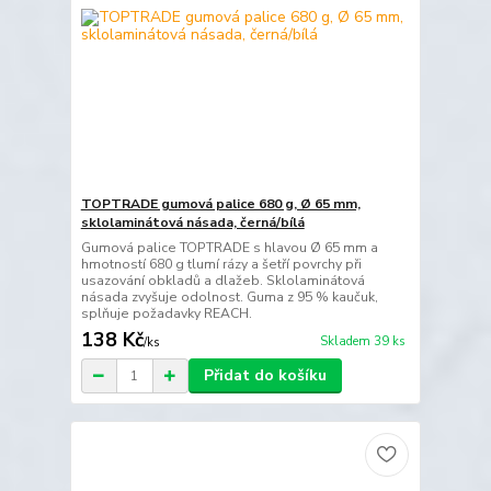
TOPTRADE gumová palice 680 g, Ø 65 mm,
sklolaminátová násada, černá/bílá
Gumová palice TOPTRADE s hlavou Ø 65 mm a
hmotností 680 g tlumí rázy a šetří povrchy při
usazování obkladů a dlažeb. Sklolaminátová
násada zvyšuje odolnost. Guma z 95 % kaučuk,
splňuje požadavky REACH.
138 Kč
Skladem 39 ks
/
ks
Přidat do košíku