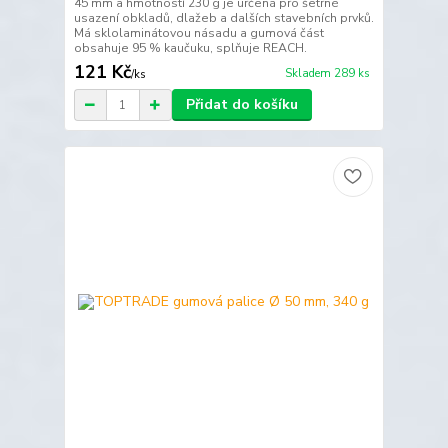
45 mm a hmotností 230 g je určená pro šetrné
usazení obkladů, dlažeb a dalších stavebních prvků.
Má sklolaminátovou násadu a gumová část
obsahuje 95 % kaučuku, splňuje REACH.
121 Kč
Skladem 289 ks
/
ks
Přidat do košíku