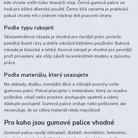
kde chcete snížit riziko tmavých stop. Černá gumová palice se
hodí pro běžné dílenské použití. Černo-bílá varianta je praktická,
pokud chcete mít v jednom nástroji dvě pracovní strany.
Podle typu rukojeti
Sklolaminátová násada je vhodná pro častější práci, protože
pomáhá tlumit rázy a dobře odolává běžnému používání. Buková
násada je klasická a lehká. Kovová rukojeť je vhodná pro pevnější
profi provedení, ale vždy záleží na konkrétním modelu a způsobu
práce.
Podle materiálu, který usazujete
Na obklady, dlažbu, montážní dílce a citlivější povrchy volte
gumovou palici. Pokud pracujete s materiálem, který se snadno
poškrábe, otlačí nebo praskne, postupujte opatrně a údery
dávkujte postupně. Gumová palice snižuje riziko poškození, ale
nezaručuje, že se citlivý materiál nikdy nepoškodí.
Pro koho jsou gumové palice vhodné
Gumové palice využijí obkladači, dlaždiči, montážníci, řemeslníci,