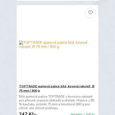
TOPTRADE gumová palice bílá, kovová rukojeť, Ø
75 mm / 900 g
Bílá gumová palice TOPTRADE s kovovou rukojetí
pro přesné usazení obkladů a dlažeb. Hlavice z 95
% kaučuku, průměr 75 mm a hmotnost 900 g pro
citlivé, ale účinné poklepy.
247 Kč
Skladem > 300 ks
/
ks