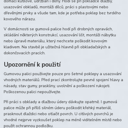
domácí kutilové, údržbáři i dílny. Hodí se při pokládce dlažby,
usazování obkladů, montáži dílců, práci s plastovými nebo
dřevěnými prvky a všude tam, kde je potřeba poklep bez tvrdého
kovového nárazu.
V domácnosti se gumová palice hodí při drobných opravách,
skládání některých konstrukcí, usazování lišt, montáži nábytku
nebo úpravě materiálu, který nechcete poškodit kovovým
kladivem. Na stavbě je užitečná hlavně při obkladačských a
dokončovacích pracích.
Upozornění k použití
Gumovou palici používejte pouze pro šetrné poklepy a usazování
vhodných materiálů. Před prací zkontrolujte pevné spojení hlavy a
násady, stav gumy, praskliny, uvolnění a poškození rukojeti.
Poškozenou palici nepoužívejte.
Při práci s obklady a dlažbou údery dávkujte opatrně. I gumová
palice může při příliš silném úderu poškodit křehký materiál,
prasknout dlaždici nebo otlačit povrch. U citlivých povrchů je
vhodné nejprve vyzkoušet poklep na méně viditelném místě nebo
použít ochrannou podložku.