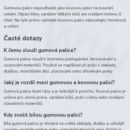
Gumovou palici nepoužívejte jako kovovou palici na bourání,
sekání, štípací klíny, zarážení těžkých kůlů ani rozbíjení betonu či
cihel. Na tyto práce vybírejte kovovou palici odpovídající hmotnosti
a určení.
Časté dotazy
K čemu slouží gumová palice?
Gumová palice slouží k šetrnému poklepávání, dorovnávání a
usazování materiálů. Používá se například při práci s obklady,
dlažbou, montážními dílci, plastovými nebo dřevěnými prvky.
Jaký je rozdíl mezi gumovou a kovovou palicí?
Gumová palice tlumí rázy a je šetrnější k povrchu. Kovová palice je
určena pro silové práce, zarážení kůlů, práci s klíny nebo rozbíjení
stavebních materiálů.
Kdy zvolit bílou gumovou palici?
Bílá gumová palice je vhodná na světlé obklady, dlažbu a citlivější
povrchy, protože snižuje riziko zanechání tmavých stop. Pořád je