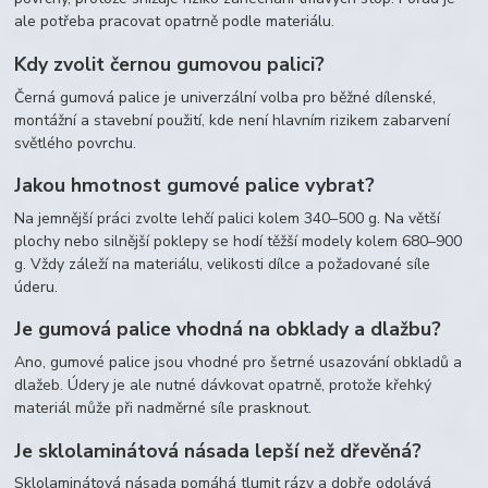
ale potřeba pracovat opatrně podle materiálu.
Kdy zvolit černou gumovou palici?
Černá gumová palice je univerzální volba pro běžné dílenské,
montážní a stavební použití, kde není hlavním rizikem zabarvení
světlého povrchu.
Jakou hmotnost gumové palice vybrat?
Na jemnější práci zvolte lehčí palici kolem 340–500 g. Na větší
plochy nebo silnější poklepy se hodí těžší modely kolem 680–900
g. Vždy záleží na materiálu, velikosti dílce a požadované síle
úderu.
Je gumová palice vhodná na obklady a dlažbu?
Ano, gumové palice jsou vhodné pro šetrné usazování obkladů a
dlažeb. Údery je ale nutné dávkovat opatrně, protože křehký
materiál může při nadměrné síle prasknout.
Je sklolaminátová násada lepší než dřevěná?
Sklolaminátová násada pomáhá tlumit rázy a dobře odolává