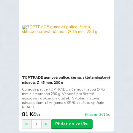
TOPTRADE gumová palice, černá, sklolaminátová
násada, Ø 45 mm, 230 g
Gumová palice TOPTRADE s černou hlavou Ø 45
mm a hmotností 230 g. Vhodná pro šetrné
usazování obkladů a dlažeb. Sklolaminátová
násada tlumí rázy, guma s 95 % kaučuku splňuje
REACH.
81 Kč
Skladem 261 ks
/
ks
Přidat do košíku