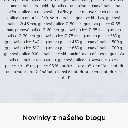
gumová palice na obklady, palice na dlažbu, gumová palice na
dlažbu, palice na usazování dlažby, palice na usazování obkladů,
palice na montáž dílců, šetrná palice, gumové kladivo, gumová
palice Ø 45 mm, gumová palice Ø 50 mm, gumová palice Ø 55
mm, gumová palice Ø 60 mm, gumová palice Ø 65 mm, gumová
palice Ø 70 mm, gumová palice Ø 75 mm, gumová palice 260 g,
gumová palice 340 g, gumová palice 450 g, gumová palice 500 g,
gumová palice 510 g, gumová palice 680 g, gumová palice 700 g,
gumová palice 900 g, palice se sklolaminátovou násadou, gumová
palice s bukovou násadou, gumová palice s kovovou rukojetí,
palice z kaučuku, palice 95 % kaučuk, obkladačské nářadí, nářadí
na dlažbu, montážní nářadí, dílenské nářadí, stavební nářadí, ruční
nářadí
Novinky z našeho blogu