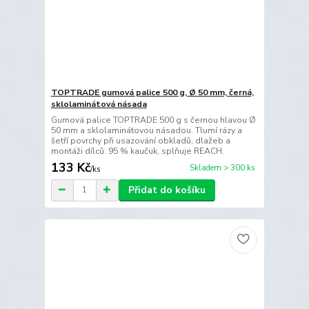
TOPTRADE gumová palice 500 g, Ø 50 mm, černá,
sklolaminátová násada
Gumová palice TOPTRADE 500 g s černou hlavou Ø
50 mm a sklolaminátovou násadou. Tlumí rázy a
šetří povrchy při usazování obkladů, dlažeb a
montáži dílců. 95 % kaučuk, splňuje REACH.
133 Kč
Skladem > 300 ks
/
ks
Přidat do košíku