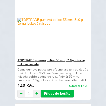
TOPTRADE gumová palice 55 mm, 510 g – černá,
buková násada
Černá gumová palice pro přesné usazení obkladů a
dlažeb. Hlava z 95 % kaučuku tlumí rázy, buková
násada dobře padne do ruky. Průměr 55 mm,
hmotnost 510 g, zdravotní nezávadnost dle REACH.
146 Kč
Skladem 12 ks
/
ks
Přidat do košíku