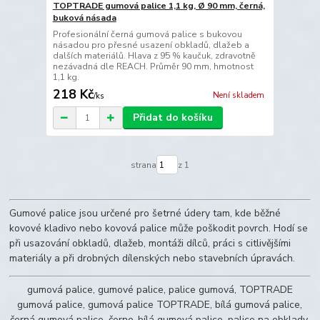
TOPTRADE gumová palice 1,1 kg, Ø 90 mm, černá,
buková násada
Profesionální černá gumová palice s bukovou
násadou pro přesné usazení obkladů, dlažeb a
dalších materiálů. Hlava z 95 % kaučuk, zdravotně
nezávadná dle REACH. Průměr 90 mm, hmotnost
1,1 kg.
218 Kč
Není skladem
/
ks
Přidat do košíku
strana
z 1
Gumové palice jsou určené pro šetrné údery tam, kde běžné
kovové kladivo nebo kovová palice může poškodit povrch. Hodí se
při usazování obkladů, dlažeb, montáži dílců, práci s citlivějšími
materiály a při drobných dílenských nebo stavebních úpravách.
gumová palice, gumové palice, palice gumová, TOPTRADE
gumová palice, gumová palice TOPTRADE, bílá gumová palice,
černá gumová palice, černo-bílá gumová palice, palice na obklady,