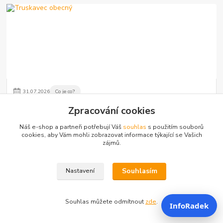
31
.
07
.
2026
Co je co?
Truskavec obecný
Zpracování cookies
Truskavec obecný (Polygonum aviculare) je odolná poléhavá
Náš e-shop a partneři potřebují Váš
souhlas
s použitím souborů
bylina cest a chodníků. Poznejte jeho vzhled, květy, výskyt,
cookies, aby Vám mohli zobrazovat informace týkající se Vašich
rozmnožování a tradiční využití...
číst celé
zájmů.
Souhlasím
Nastavení
Souhlas můžete odmítnout
zde
.
InfoRadek