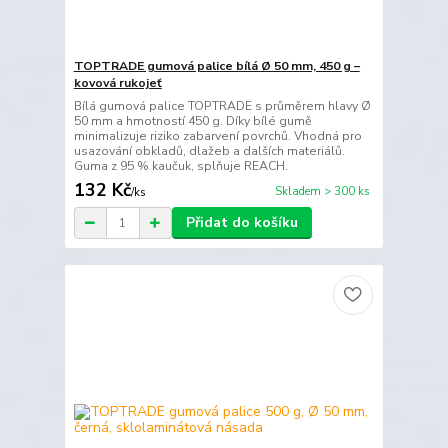
TOPTRADE gumová palice bílá Ø 50 mm, 450 g –
kovová rukojeť
Bílá gumová palice TOPTRADE s průměrem hlavy Ø
50 mm a hmotností 450 g. Díky bílé gumě
minimalizuje riziko zabarvení povrchů. Vhodná pro
usazování obkladů, dlažeb a dalších materiálů.
Guma z 95 % kaučuk, splňuje REACH.
132 Kč
Skladem > 300 ks
/
ks
Přidat do košíku