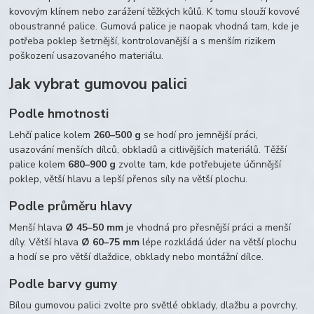
kovovým klínem nebo zarážení těžkých kůlů. K tomu slouží kovové
oboustranné palice. Gumová palice je naopak vhodná tam, kde je
potřeba poklep šetrnější, kontrolovanější a s menším rizikem
poškození usazovaného materiálu.
Jak vybrat gumovou palici
Podle hmotnosti
Lehčí palice kolem
260–500 g
se hodí pro jemnější práci,
usazování menších dílců, obkladů a citlivějších materiálů. Těžší
palice kolem
680–900 g
zvolte tam, kde potřebujete účinnější
poklep, větší hlavu a lepší přenos síly na větší plochu.
Podle průměru hlavy
Menší hlava
Ø 45–50 mm
je vhodná pro přesnější práci a menší
díly. Větší hlava
Ø 60–75 mm
lépe rozkládá úder na větší plochu
a hodí se pro větší dlaždice, obklady nebo montážní dílce.
Podle barvy gumy
Bílou gumovou palici zvolte pro světlé obklady, dlažbu a povrchy,