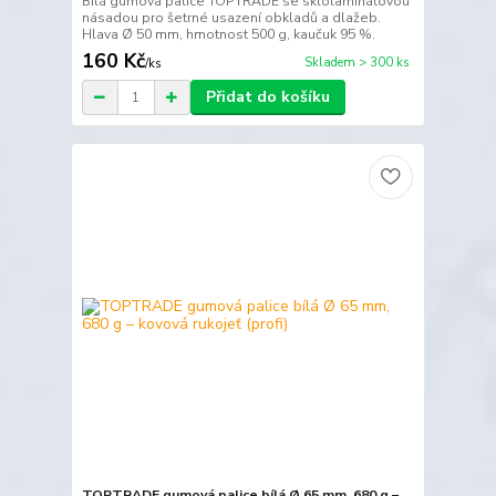
Bílá gumová palice TOPTRADE se sklolaminátovou
násadou pro šetrné usazení obkladů a dlažeb.
Hlava Ø 50 mm, hmotnost 500 g, kaučuk 95 %.
160 Kč
Skladem > 300 ks
/
ks
Přidat do košíku
TOPTRADE gumová palice bílá Ø 65 mm, 680 g –