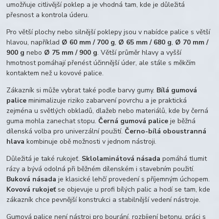
umožňuje citlivější poklep a je vhodná tam, kde je důležitá
přesnost a kontrola úderu.
Pro větší plochy nebo silnější poklepy jsou v nabídce palice s větší
hlavou, například
Ø 60 mm / 700 g
,
Ø 65 mm / 680 g
,
Ø 70 mm /
900 g
nebo
Ø 75 mm / 900 g
. Větší průměr hlavy a vyšší
hmotnost pomáhají přenést účinnější úder, ale stále s měkčím
kontaktem než u kovové palice.
Zákazník si může vybrat také podle barvy gumy.
Bílá gumová
palice
minimalizuje riziko zabarvení povrchu a je praktická
zejména u světlých obkladů, dlažeb nebo materiálů, kde by černá
guma mohla zanechat stopu.
Černá gumová palice
je běžná
dílenská volba pro univerzální použití.
Černo-bílá oboustranná
hlava
kombinuje obě možnosti v jednom nástroji.
Důležitá je také rukojeť.
Sklolaminátová násada
pomáhá tlumit
rázy a bývá odolná při běžném dílenském i stavebním použití.
Buková násada
je klasické lehčí provedení s příjemným úchopem.
Kovová rukojeť
se objevuje u profi bílých palic a hodí se tam, kde
zákazník chce pevnější konstrukci a stabilnější vedení nástroje.
Gumová palice není nástroj pro bourání, rozbíjení betonu, práci s