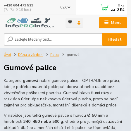
0
ks
+420 604 473 523
CZK
za
0 Kč
(Po-Pá, 9-19 hod.)
Menu
Hledat
Úvod
Dílna a vše do ní
Palice
gumová
Gumové palice
Kategorie
gumová
nabízí gumové palice TOPTRADE pro práci,
kde je potřeba materiál poklepat, dorovnat nebo usadit bez
zbytečného poškození povrchu. Gumová hlava tlumí rázy a
rozkládá úder lépe než kovová úderová plocha, proto se hodí
zejména pro obkladačské, montážní, dílenské a domácí práce.
V nabídce jsou lehčí gumové palice s hlavou
Ø 50 mm
a
hmotností
340, 450 nebo 500 g
, vhodné pro jemnější usazování
obkladů, dlažeb a menších dílců. Lehčí palice se lépe ovládá,