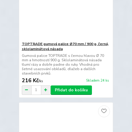
TOPTRADE gumová palice Ø70 mm / 900 g, černá,
sklolaminátová násada
Gumová palice TOPTRADE s černou hlavou Ø 70
mm a hmotností 900 g. Sklolaminátová násada
tlumí rázy a dobře padne do ruky. Vhodná pro
šetrné usazování obkladů, dlažeb a dalších
stavebních prvků.
216 Kč
Skladem 24 ks
/
ks
Přidat do košíku