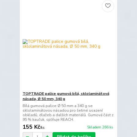
TOPTRADE palice gumová bílá, sklolaminátová
násada, Ø 50 mm, 340 g
Bílá gumová palice Ø 50 mm a 340 g se
sklolaminátovou násadou pro šetrné usazení
obkladů, dlažeb a dalších materiálů. Gumová část z
95 % kaučuk, splňuje REACH.
155 Kč
Skladem 266 ks
/
ks
Přidat do košíku