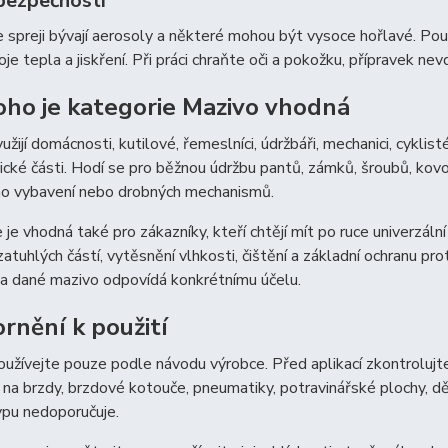
bezpečnosti
 spreji bývají aerosoly a některé mohou být vysoce hořlavé. Po
oje tepla a jiskření. Při práci chraňte oči a pokožku, přípravek ne
oho je kategorie Mazivo vhodná
užijí domácnosti, kutilové, řemeslníci, údržbáři, mechanici, cykli
cké části. Hodí se pro běžnou údržbu pantů, zámků, šroubů, kovovýc
ho vybavení nebo drobných mechanismů.
 je vhodná také pro zákazníky, kteří chtějí mít po ruce univerzální
zatuhlých částí, vytěsnění vlhkosti, čištění a základní ochranu pro
da dané mazivo odpovídá konkrétnímu účelu.
rnění k použití
užívejte pouze podle návodu výrobce. Před aplikací zkontrolujte
 na brzdy, brzdové kotouče, pneumatiky, potravinářské plochy, 
ypu nedoporučuje.