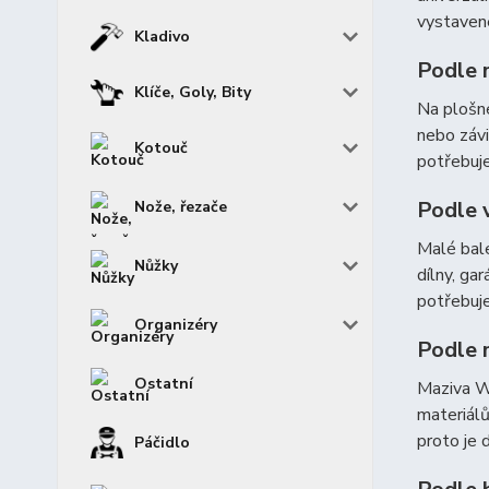
vystavené
Kladivo
Podle 
Klíče, Goly, Bity
Na plošné
nebo závi
Kotouč
potřebuje
Podle v
Nože, řezače
Malé bale
Nůžky
dílny, ga
potřebuje
Organizéry
Podle 
Ostatní
Maziva WD
materiálů
proto je 
Páčidlo