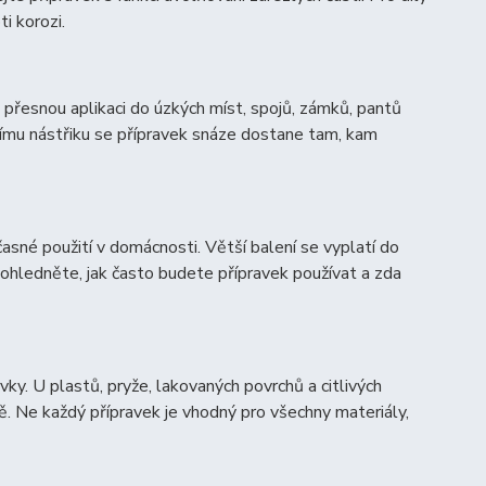
i korozi.
a přesnou aplikaci do úzkých míst, spojů, zámků, pantů
jšímu nástřiku se přípravek snáze dostane tam, kam
asné použití v domácnosti. Větší balení se vyplatí do
zohledněte, jak často budete přípravek používat a zda
y. U plastů, pryže, lakovaných povrchů a citlivých
ě. Ne každý přípravek je vhodný pro všechny materiály,