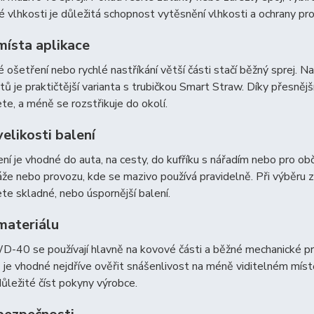
 vlhkosti je důležitá schopnost vytěsnění vlhkosti a ochrany prot
místa aplikace
 ošetření nebo rychlé nastříkání větší části stačí běžný sprej. N
tů je praktičtější varianta s trubičkou Smart Straw. Díky přesně
te, a méně se rozstřikuje do okolí.
elikosti balení
ní je vhodné do auta, na cesty, do kufříku s nářadím nebo pro obč
ráže nebo provozu, kde se mazivo používá pravidelně. Při výběru 
te skladné, nebo úspornější balení.
materiálu
-40 se používají hlavně na kovové části a běžné mechanické prvk
 je vhodné nejdříve ověřit snášenlivost na méně viditelném míst
důležité číst pokyny výrobce.