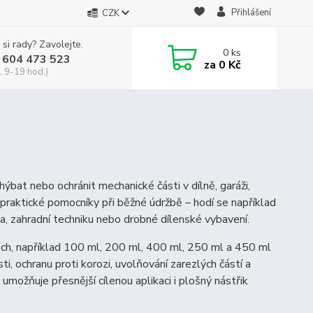
Přihlášení
CZK
 si rady? Zavolejte.
0
ks
 604 473 523
za
0 Kč
, 9-19 hod.)
hýbat nebo ochránit mechanické části v dílně, garáži,
 praktické pomocníky při běžné údržbě – hodí se například
ola, zahradní techniku nebo drobné dílenské vybavení.
ch, například 100 ml, 200 ml, 400 ml, 250 ml a 450 ml
, ochranu proti korozi, uvolňování zarezlých částí a
 umožňuje přesnější cílenou aplikaci i plošný nástřik