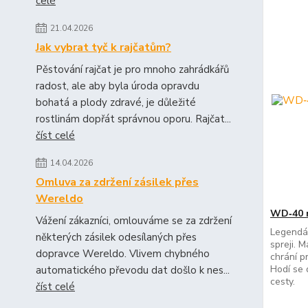
celé
21.04.2026
Jak vybrat tyč k rajčatům?
Pěstování rajčat je pro mnoho zahrádkářů
radost, ale aby byla úroda opravdu
bohatá a plody zdravé, je důležité
rostlinám dopřát správnou oporu. Rajčat...
číst celé
14.04.2026
Omluva za zdržení zásilek přes
Wereldo
WD‑40 m
Vážení zákazníci, omlouváme se za zdržení
Legendá
některých zásilek odesílaných přes
spreji. M
dopravce Wereldo. Vlivem chybného
chrání pr
Hodí se 
automatického převodu dat došlo k nes...
cesty.
číst celé