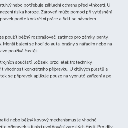
atuhlý nebo potřebuje základní ochranu před vlhkostí. U
omezení rizika koroze. Zároveň může pomoci při vytěsnění
ípravek podle konkrétní práce a řídit se návodem
 lze použít běžný rozprašovač, zatímco pro zámky, panty,
 Menší balení se hodí do auta, brašny s nářadím nebo na
zivo používá častěji.
jních součástí, ložisek, brzd, elektrotechniky,
t vhodnost konkrétního přípravku. U citlivých plastů a
ek se přípravek aplikuje pouze na vypnuté zařízení a po
b, matici nebo běžný kovový mechanismus je vhodné
jte přípravek s funkcí uvolňování zarezlých částí. Pro díly