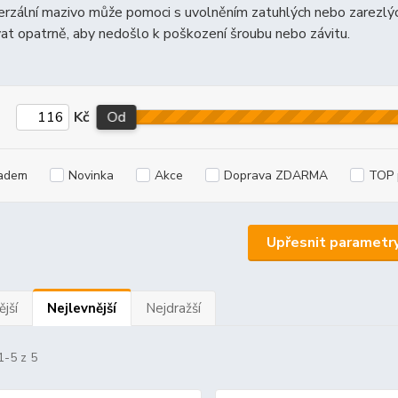
erzální mazivo může pomoci s uvolněním zatuhlých nebo zarezlých
t opatrně, aby nedošlo k poškození šroubu nebo závitu.
Kč
Od
adem
Novinka
Akce
Doprava ZDARMA
TOP 
Upřesnit parametr
jší
Nejlevnější
Nejdražší
1-5 z 5