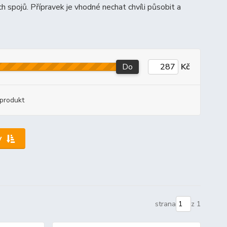
 spojů. Přípravek je vhodné nechat chvíli působit a
Do
Kč
produkt
y
strana
z 1