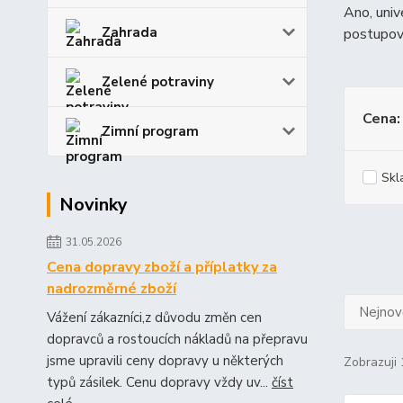
Ano, univ
Zahrada
postupova
Zelené potraviny
Cena:
Zimní program
Skl
Novinky
31.05.2026
Cena dopravy zboží a příplatky za
nadrozměrné zboží
Nejnově
Vážení zákazníci,z důvodu změn cen
dopravců a rostoucích nákladů na přepravu
jsme upravili ceny dopravy u některých
Zobrazuji 
typů zásilek. Cenu dopravy vždy uv...
číst