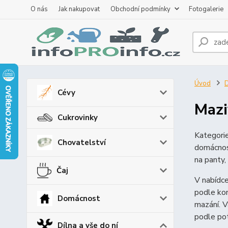
O nás
Jak nakupovat
Obchodní podmínky
Fotogalerie
Úvod
D
Cévy
Mazi
Cukrovinky
Kategori
Chovatelství
domácnost
na panty,
Čaj
V nabídc
podle kon
Domácnost
mazání. V
podle po
Dílna a vše do ní