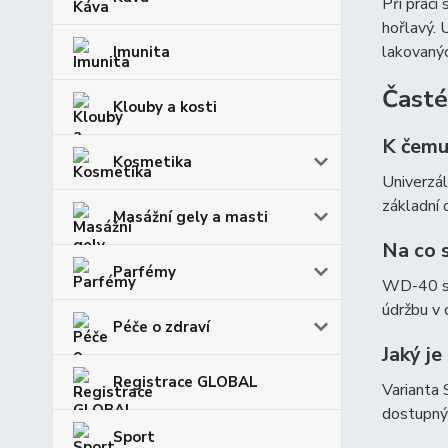
Při práci
hořlavý. 
lakovanýc
Imunita
Časté
Klouby a kosti
K čemu
Kosmetika
Univerzál
základní 
Masážní gely a masti
Na co 
Parfémy
WD-40 se 
údržbu v 
Péče o zdraví
Jaký j
Registrace GLOBAL
Varianta 
dostupnýc
Sport