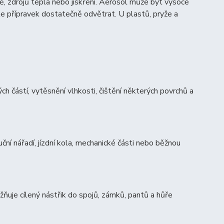
ně, zdrojů tepla nebo jiskření. Aerosol může být vysoce
hte přípravek dostatečně odvětrat. U plastů, pryže a
h částí, vytěsnění vlhkosti, čištění některých povrchů a
ní nářadí, jízdní kola, mechanické části nebo běžnou
ňuje cílený nástřik do spojů, zámků, pantů a hůře