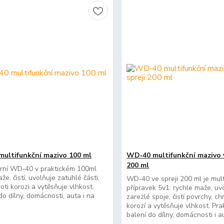
ultifunkční mazivo 100 ml
WD‑40 multifunkční mazivo v
200 ml
rní WD‑40 v praktickém 100ml
aže, čistí, uvolňuje zatuhlé části,
WD‑40 ve spreji 200 ml je mult
oti korozi a vytěsňuje vlhkost.
přípravek 5v1: rychle maže, uv
do dílny, domácnosti, auta i na
zarezlé spoje, čistí povrchy, ch
korozí a vytěsňuje vlhkost. Pra
balení do dílny, domácnosti i a