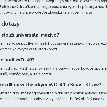
 se sprejem větrejte a nepoužívejte jej v blízkosti otevřeného oh
U elektrických zařízení aplikujte pouze na vypnutý přístroj a nec
h povrchů nejdříve proveďte zkoušku na skrytém místě.
 dotazy
 slouží univerzální mazivo?
ní mazivo se používá k mazání, uvolňování zatuhlých nebo zarezlýc
ochraně kovových částí proti korozi.
se hodí WD-40?
hodí například na panty, zámky, šrouby, matice, kovové spoje, ruč
dílně, domácnosti, autě a garáži.
e rozdíl mezi klasickým WD-40 a Smart Straw?
Smart Straw má integrovanou trubičku pro přesnou aplikaci. Umož
h míst, ale podle polohy trysky zvládne i běžný plošný nástřik.