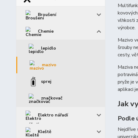
Multifunk
kovových 
Broušení
vlhkosti 
výrobce.
Chemie
Mazivo ve
šrouby ne
lepidlo
cesty, vě
mazivo
Maziva ne
potraviná
sprej
pryže je 
aplikaci 
značkovač
Jak v
Elektro nářadí
Podle ú
Nejdříve 
Kleště
univerzál