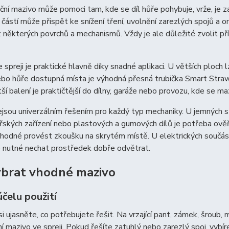
ční mazivo může pomoci tam, kde se díl hůře pohybuje, vrže, je z
částí může přispět ke snížení tření, uvolnění zarezlých spojů a 
z některých povrchů a mechanismů. Vždy je ale důležité zvolit př
 spreji je praktické hlavně díky snadné aplikaci. U větších ploch
bo hůře dostupná místa je výhodná přesná trubička Smart Straw.
tší balení je praktičtější do dílny, garáže nebo provozu, kde se ma
jsou univerzálním řešením pro každý typ mechaniky. U jemných stro
řských zařízení nebo plastových a gumových dílů je potřeba ověři
vhodné provést zkoušku na skrytém místě. U elektrických součást
je nutné nechat prostředek dobře odvětrat.
ybrat vhodné mazivo
čelu použití
si ujasněte, co potřebujete řešit. Na vrzající pant, zámek, šrou
ní mazivo ve spreji. Pokud řešíte zatuhlý nebo zarezlý spoj, vybíre