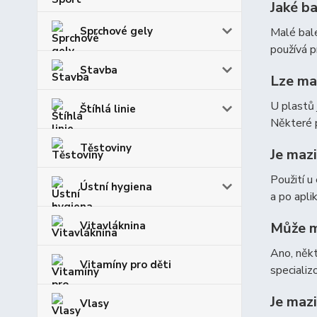
Jaké b
Sprchové gely
Malé bale
používá p
Stavba
Lze ma
U plastů 
Štíhlá linie
Některé p
Těstoviny
Je maz
Použití u
Ústní hygiena
a po apli
Může m
Vitavláknina
Ano, někt
Vitamíny pro děti
speciali
Je maz
Vlasy