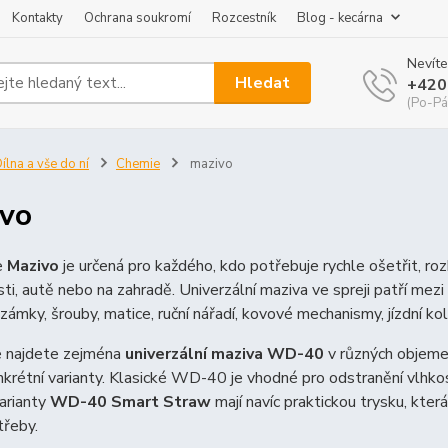
Kontakty
Ochrana soukromí
Rozcestník
Blog - kecárna
Nevíte
Hledat
+420
(Po-Pá
ílna a vše do ní
Chemie
mazivo
vo
e
Mazivo
je určená pro každého, kdo potřebuje rychle ošetřit, roz
i, autě nebo na zahradě. Univerzální maziva ve spreji patří mezi
 zámky, šrouby, matice, ruční nářadí, kovové mechanismy, jízdní k
e najdete zejména
univerzální maziva WD-40
v různých objeme
krétní varianty. Klasické WD-40 je vhodné pro odstranění vlhkosti
arianty
WD-40 Smart Straw
mají navíc praktickou trysku, která
třeby.