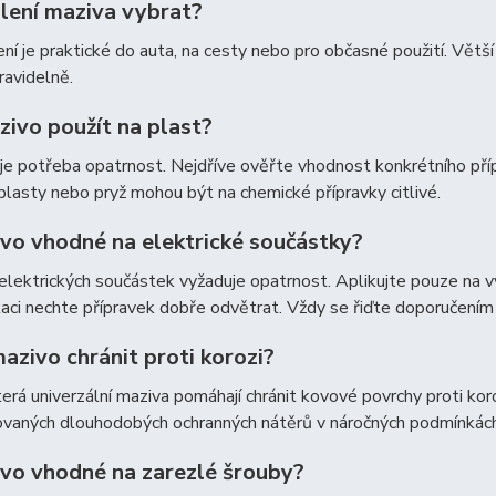
alení maziva vybrat?
ní je praktické do auta, na cesty nebo pro občasné použití. Větší
ravidelně.
zivo použít na plast?
je potřeba opatrnost. Nejdříve ověřte vhodnost konkrétního příp
lasty nebo pryž mohou být na chemické přípravky citlivé.
ivo vhodné na elektrické součástky?
 elektrických součástek vyžaduje opatrnost. Aplikujte pouze na vy
kaci nechte přípravek dobře odvětrat. Vždy se řiďte doporučením v
azivo chránit proti korozi?
erá univerzální maziva pomáhají chránit kovové povrchy proti kor
zovaných dlouhodobých ochranných nátěrů v náročných podmínkách
ivo vhodné na zarezlé šrouby?