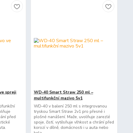
e spreji
WD‑40 Smart Straw 250 ml –
multifunkční mazivo 5v1
ifunkční
WD‑40 v balení 250 ml s integrovanou
olňuje
tryskou Smart Straw 2v1 pro přesné i
rání před
plošné nanášení. Maže, uvolňuje zarezlé
ktické
spoje, čistí, vytěsňuje vlhkost a chrání před
uta.
korozí v dílně, domácnosti i u auta nebo
kola.