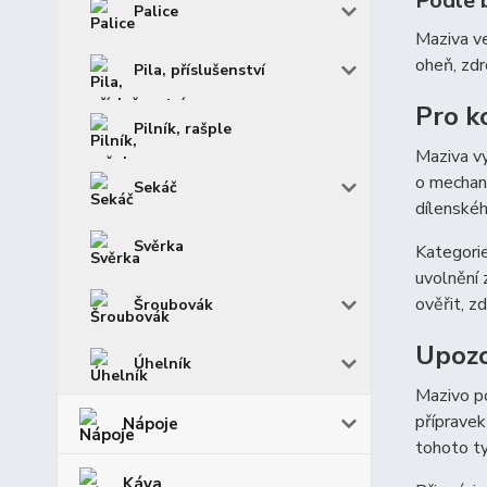
Podle 
Palice
Maziva ve
oheň, zdr
Pila, příslušenství
Pro k
Pilník, rašple
Maziva vy
o mechani
Sekáč
dílenské
Svěrka
Kategorie
uvolnění 
ověřit, z
Šroubovák
Upozo
Úhelník
Mazivo po
přípravek
Nápoje
tohoto t
Káva