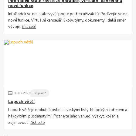
InfoRadek stále roste: AI poradce, Virtuální kancelář a
nové funkce
InfoRadek se neustále vyvíjí podle potřeb uživatelů. Podívejte se na
nové funkce, Virtuální kancelář, úkoly, týmy, dokumenty i další směr
vývoje.
číst celé
30
.
07
.
2026
Co je co?
Lopuch větší
Lopuch větší je mohutná bylina s velkými listy, hlubokým kořenem a
hákovitými plodenstvími. Poznejte jeho vzhled, výskyt, kořen a
zajímavosti.
číst celé