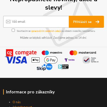
slevy!
Přihlásit se
Souhlasím se
zpracováním osobních údajů
za účelem rozesílky newsletteru.
Můžete se kdykoli odhlásit. Zasíláme jednou za 14 dní.
Informace pro zákazníky
O nás