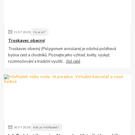
31
.
07
.
2026
Co je co?
Truskavec obecný
Truskavec obecný (Polygonum aviculare) je odolná poléhavá
bylina cest a chodníků. Poznejte jeho vzhled, květy, výskyt,
rozmnožování a tradiční využití...
číst celé
30
.
07
.
2026
Kdo je InfoRadek?