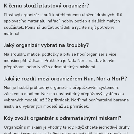
K čemu slouží plastový organizér?
Plastový organizér slouží k přehlednému uložení drobných dílů,
spojovacího materiálu, nářadí, hobby potřeb a dalších malých
součástek. Pomáhá udržet pořádek a rychle najít potřebný
materiál.
Jaký organizér vybrat na šroubky?
Na šroubky, matice, podložky a bity se hodí organizér s více
menšími přihrádkami. Praktická je řada Nor s nastavitelnými
přepážkami nebo NorP s odnímatelnými miskami.
Jaký je rozdíl mezi organizérem Nun, Nor a NorP?
Nun je hlubší průhledný organizér s přepážkovým systémem,
zámkem a madlem. Nor má nastavitelný přepážkový systém a u
vybraných modelů až 32 přihrádek. NorP má odnímatelné barevné
misky a u vybraných modelů až 21 přihrádek.
Kdy zvolit organizér s odnímatelnými miskami?
Organizér s miskami je vhodný tehdy, když chcete jednotlivé druhy
drobností vyjmout a vzít přímo na pracovní stůl. Hodí se například