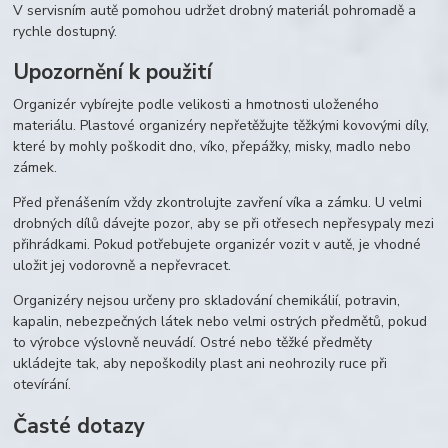
V servisním autě pomohou udržet drobný materiál pohromadě a
rychle dostupný.
Upozornění k použití
Organizér vybírejte podle velikosti a hmotnosti uloženého
materiálu. Plastové organizéry nepřetěžujte těžkými kovovými díly,
které by mohly poškodit dno, víko, přepážky, misky, madlo nebo
zámek.
Před přenášením vždy zkontrolujte zavření víka a zámku. U velmi
drobných dílů dávejte pozor, aby se při otřesech nepřesypaly mezi
přihrádkami. Pokud potřebujete organizér vozit v autě, je vhodné
uložit jej vodorovně a nepřevracet.
Organizéry nejsou určeny pro skladování chemikálií, potravin,
kapalin, nebezpečných látek nebo velmi ostrých předmětů, pokud
to výrobce výslovně neuvádí. Ostré nebo těžké předměty
ukládejte tak, aby nepoškodily plast ani neohrozily ruce při
otevírání.
Časté dotazy