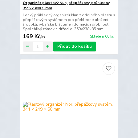
Organizér plastový Nun, přepážkový, průhledný,
359×238×85 mm
Lehký průhledný organizér Nun z odolného plastu s
přepážkovým systémem pro přehledné uložení
šroubků, rybářské bižuterie i domácích drobností.
Spolehlivý zámek a držadlo. 359×238×85 mm.
169 Kč
Skladem 60 ks
/
ks
Přidat do košíku