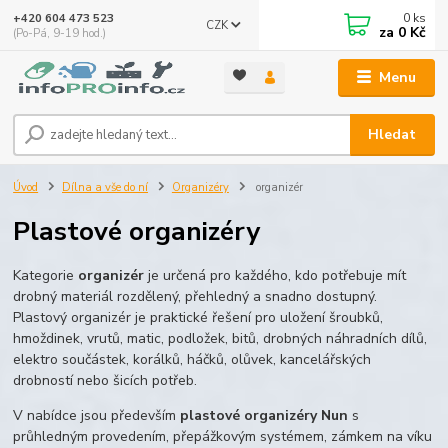
0
ks
+420 604 473 523
CZK
za
0 Kč
(Po-Pá, 9-19 hod.)
Menu
Hledat
Úvod
Dílna a vše do ní
Organizéry
organizér
Plastové organizéry
Kategorie
organizér
je určená pro každého, kdo potřebuje mít
drobný materiál rozdělený, přehledný a snadno dostupný.
Plastový organizér je praktické řešení pro uložení šroubků,
hmoždinek, vrutů, matic, podložek, bitů, drobných náhradních dílů,
elektro součástek, korálků, háčků, olůvek, kancelářských
drobností nebo šicích potřeb.
V nabídce jsou především
plastové organizéry Nun
s
průhledným provedením, přepážkovým systémem, zámkem na víku