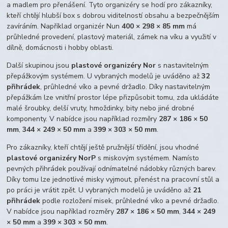
a madlem pro přenášení. Tyto organizéry se hodí pro zákazníky,
kteří chtějí hlubší box s dobrou viditelností obsahu a bezpečnějším
zavíráním. Například organizér Nun
400 × 298 × 85 mm
má
průhledné provedení, plastový materiál, zámek na víku a využití v
dílně, domácnosti i hobby oblasti.
Další skupinou jsou
plastové organizéry Nor
s nastavitelným
přepážkovým systémem. U vybraných modelů je uváděno až
32
přihrádek
, průhledné víko a pevné držadlo. Díky nastavitelným
přepážkám lze vnitřní prostor lépe přizpůsobit tomu, zda ukládáte
malé šroubky, delší vruty, hmoždinky, bity nebo jiné drobné
komponenty. V nabídce jsou například rozměry
287 × 186 × 50
mm
,
344 × 249 × 50 mm
a
399 × 303 × 50 mm
.
Pro zákazníky, kteří chtějí ještě pružnější třídění, jsou vhodné
plastové organizéry NorP
s miskovým systémem. Namísto
pevných přihrádek používají odnímatelné nádobky různých barev.
Díky tomu lze jednotlivé misky vyjmout, přenést na pracovní stůl a
po práci je vrátit zpět. U vybraných modelů je uváděno až
21
přihrádek
podle rozložení misek, průhledné víko a pevné držadlo.
V nabídce jsou například rozměry
287 × 186 × 50 mm
,
344 × 249
× 50 mm
a
399 × 303 × 50 mm
.