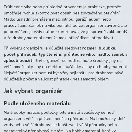
Průhledné víko nebo průhledné provedení je praktické, protože
umožňuje rychle zkontrolovat obsah bez zbytečného otevírání.
Madlo usnadní přenášení mezi dílnou, garáží, autem nebo
pracovištěm. Zámek na víku pomáhá udržet organizér zavřený, ale
při přenášení je vždy nutné zkontrolovat, že je správně zaklapnutý
a že drobný materiál nemůže mezi přihrádkami přepadávat.
Při výběru organizéru je důležité sledovat
rozměr, hloubku,
počet přihrádek, typ členění, průhledné víko, madlo, zámek a
způsob použití
. Jiný organizér se hodí na malé šroubky, jiný na
větší hmoždinky, jiný na elektro součástky a jiný na hobby materiál.
Největší organizér nemusí být vždy nejlepší – pro drobnosti bývá
důležitější počet a velikost přihrádek než samotný objem.
Jak vybrat organizér
Podle uloženého materiálu
Na šroubky, matice, podložky, bity a malé součástky se hodí
organizér s větším počtem menších přihrádek. Na hmoždinky, delší
vruty nebo větší drobnosti je lepší zvolit větší přihrádky nebo
nastavitelný přepážkový systém. Na hobby materiál, korálky,