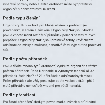
rybářské potřeby nebo elektro drobnosti může být praktický
organizér s odnímatelnými miskami.
Podle typu členění
Organizéry
Nun
se hodí pro hlubší uložení s průhledným
provedením, madlem a zámkem. Organizéry
Nor
jsou vhodné,
pokud chcete měnit rozložení přihrádek pomocí nastavitelných
přepážek. Organizéry
NorP
jsou praktické tehdy, když chcete
odnímatelné misky a možnost jednotlivé části vyjmout na pracovní
stůl.
Podle počtu přihrádek
Pokud třídíte mnoho typů drobností, vybírejte organizér s větším
počtem přihrádek. Řada Nor nabízí u vybraných modelů až 32
přihrádek, řada NorP až 21 přihrádek z odnímatelných misek.
Počet přihrádek ale vždy posuzujte podle velikosti dílů – příliš
malé přihrádky nemusí být vhodné pro větší materiál.
Podle přenášení
Pro časté přenášení sledujte pevné madlo, zámek a průhledné