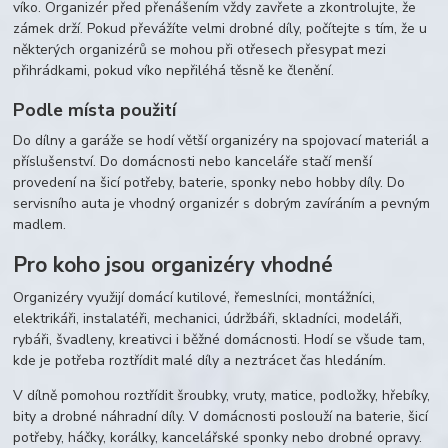
víko. Organizér před přenášením vždy zavřete a zkontrolujte, že
zámek drží. Pokud převážíte velmi drobné díly, počítejte s tím, že u
některých organizérů se mohou při otřesech přesypat mezi
přihrádkami, pokud víko nepřiléhá těsně ke členění.
Podle místa použití
Do dílny a garáže se hodí větší organizéry na spojovací materiál a
příslušenství. Do domácnosti nebo kanceláře stačí menší
provedení na šicí potřeby, baterie, sponky nebo hobby díly. Do
servisního auta je vhodný organizér s dobrým zavíráním a pevným
madlem.
Pro koho jsou organizéry vhodné
Organizéry využijí domácí kutilové, řemeslníci, montážníci,
elektrikáři, instalatéři, mechanici, údržbáři, skladníci, modeláři,
rybáři, švadleny, kreativci i běžné domácnosti. Hodí se všude tam,
kde je potřeba roztřídit malé díly a neztrácet čas hledáním.
V dílně pomohou roztřídit šroubky, vruty, matice, podložky, hřebíky,
bity a drobné náhradní díly. V domácnosti poslouží na baterie, šicí
potřeby, háčky, korálky, kancelářské sponky nebo drobné opravy.