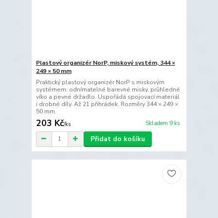
Plastový organizér NorP, miskový systém, 344 ×
249 × 50 mm
Praktický plastový organizér NorP s miskovým
systémem: odnímatelné barevné misky, průhledné
víko a pevné držadlo. Uspořádá spojovací materiál
i drobné díly. Až 21 přihrádek. Rozměry 344 × 249 ×
50 mm.
203 Kč
Skladem 9 ks
/
ks
Přidat do košíku