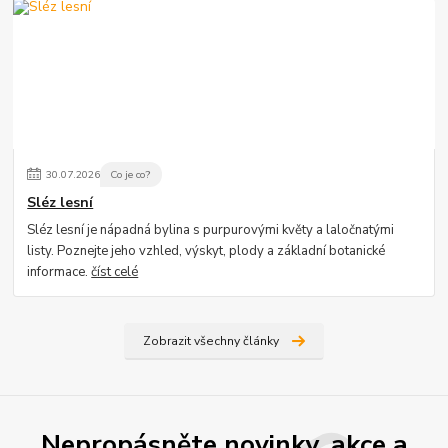
30
.
07
.
2026
Co je co?
Sléz lesní
Sléz lesní je nápadná bylina s purpurovými květy a laločnatými
listy. Poznejte jeho vzhled, výskyt, plody a základní botanické
informace.
číst celé
Zobrazit všechny články
Nepropásněte novinky, akce a