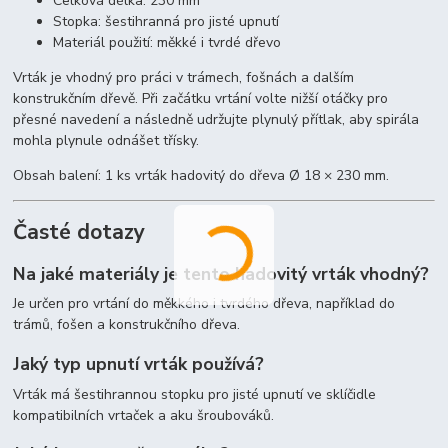
Celková délka: 230 mm
Stopka: šestihranná pro jisté upnutí
Materiál použití: měkké i tvrdé dřevo
Vrták je vhodný pro práci v trámech, fošnách a dalším
konstrukčním dřevě. Při začátku vrtání volte nižší otáčky pro
přesné navedení a následně udržujte plynulý přítlak, aby spirála
mohla plynule odnášet třísky.
Obsah balení: 1 ks vrták hadovitý do dřeva Ø 18 × 230 mm.
Časté dotazy
Na jaké materiály je tento hadovitý vrták vhodný?
Je určen pro vrtání do měkkého i tvrdého dřeva, například do
trámů, fošen a konstrukčního dřeva.
Jaký typ upnutí vrták používá?
Vrták má šestihrannou stopku pro jisté upnutí ve sklíčidle
kompatibilních vrtaček a aku šroubováků.