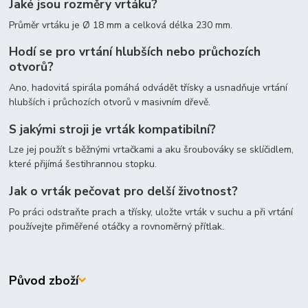
Jaké jsou rozměry vrtáku?
Průměr vrtáku je Ø 18 mm a celková délka 230 mm.
Hodí se pro vrtání hlubších nebo průchozích
otvorů?
Ano, hadovitá spirála pomáhá odvádět třísky a usnadňuje vrtání
hlubších i průchozích otvorů v masivním dřevě.
S jakými stroji je vrták kompatibilní?
Lze jej použít s běžnými vrtačkami a aku šroubováky se sklíčidlem,
které přijímá šestihrannou stopku.
Jak o vrták pečovat pro delší životnost?
Po práci odstraňte prach a třísky, uložte vrták v suchu a při vrtání
používejte přiměřené otáčky a rovnoměrný přítlak.
Původ zboží