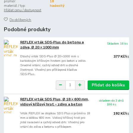
průměr:
18
materiál / typ:
hadovitý
Hlídat cenu / dostupnost
Do oblíbených
Podobné produkty
REFLEX vrták SDS‑Plus do betonu a
Skladem 16 ks
zdiva, Ø 20 × 1000 mm
Dlouhý vrták SDS‑Plus Ø 20×1000 mm s
377 Kč
/
ks
karbidovým křížovým hrotem pro beton a zdivo.
Snadné vrtání, rychlý odvod drti a dlouhá
životnost. Vhodný pro příklepová kladiva
SDS‑Plus.
Přidat do košíku
REFLEX vrták SDS Plus, Ø 18 × 600 mm,
skladem do 3 dnů
vidiový křížový hrot – zdivo a beton
186 ks
Vrták REFLEX se stopkou SDS Plus o průměru 18
192 Kč
/
ks
mm a délkou 600 mm. Vidiový křížový hrot pro
jisté nasazení a rychlý odvod drti. Vhodný pro
vrtání do zdiva a betonu s příklepem.