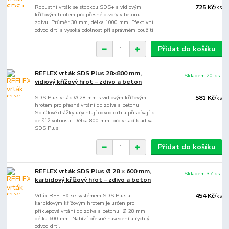
Robustní vrták se stopkou SDS+ a vidiovým
725 Kč
/
ks
křížovým hrotem pro přesné otvory v betonu i
zdivu. Průměr 30 mm, délka 1000 mm. Efektivní
odvod drti a vysoká odolnost při správném použití.
Přidat do košíku
REFLEX vrták SDS Plus 28×800 mm,
Skladem 20 ks
vidiový křížový hrot – zdivo a beton
SDS Plus vrták Ø 28 mm s vidiovým křížovým
581 Kč
/
ks
hrotem pro přesné vrtání do zdiva a betonu.
Spirálové drážky urychlují odvod drti a přispívají k
delší životnosti. Délka 800 mm, pro vrtací kladiva
SDS Plus.
Přidat do košíku
REFLEX vrták SDS Plus Ø 28 × 600 mm,
Skladem 37 ks
karbidový křížový hrot – zdivo a beton
Vrták REFLEX se systémem SDS Plus a
454 Kč
/
ks
karbidovým křížovým hrotem je určen pro
příklepové vrtání do zdiva a betonu. Ø 28 mm,
délka 600 mm. Nabízí přesné navedení a rychlý
odvod drti.