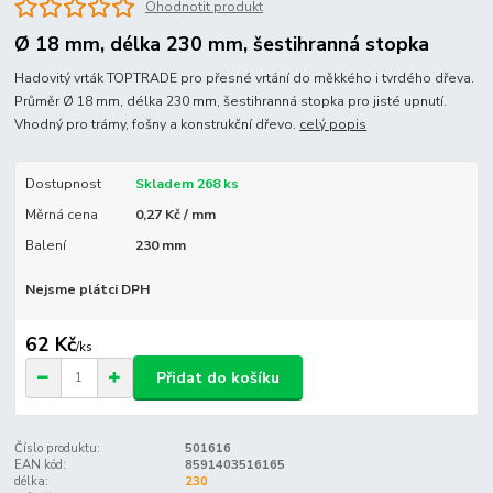
Ohodnotit produkt
Ø 18 mm, délka 230 mm, šestihranná stopka
Hadovitý vrták TOPTRADE pro přesné vrtání do měkkého i tvrdého dřeva.
Průměr Ø 18 mm, délka 230 mm, šestihranná stopka pro jisté upnutí.
Vhodný pro trámy, fošny a konstrukční dřevo.
celý popis
Dostupnost
Skladem 268 ks
Měrná cena
0,27 Kč / mm
Balení
230 mm
Nejsme plátci DPH
62 Kč
/
ks
Přidat do košíku
Číslo produktu:
501616
EAN kód:
8591403516165
délka:
230