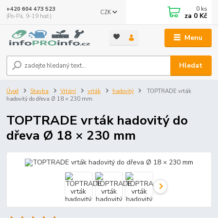
0
ks
+420 604 473 523
CZK
za
0 Kč
(Po-Pá, 9-19 hod.)
Menu
Hledat
Úvod
Stavba
Vrtání
vrták
hadovitý
TOPTRADE vrták
hadovitý do dřeva Ø 18 × 230 mm
TOPTRADE vrták hadovitý do
dřeva Ø 18 × 230 mm