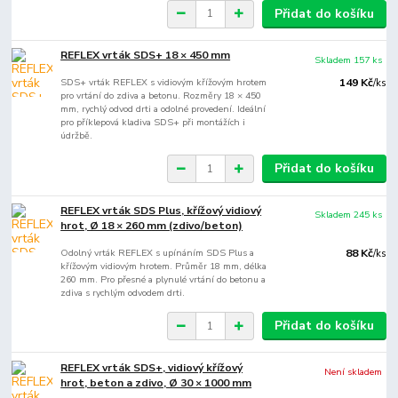
Přidat do košíku
REFLEX vrták SDS+ 18 × 450 mm
Skladem 157 ks
SDS+ vrták REFLEX s vidiovým křížovým hrotem
149 Kč
/
ks
pro vrtání do zdiva a betonu. Rozměry 18 × 450
mm, rychlý odvod drti a odolné provedení. Ideální
pro příklepová kladiva SDS+ při montážích i
údržbě.
Přidat do košíku
REFLEX vrták SDS Plus, křížový vidiový
Skladem 245 ks
hrot, Ø 18 × 260 mm (zdivo/beton)
Odolný vrták REFLEX s upínáním SDS Plus a
88 Kč
/
ks
křížovým vidiovým hrotem. Průměr 18 mm, délka
260 mm. Pro přesné a plynulé vrtání do betonu a
zdiva s rychlým odvodem drti.
Přidat do košíku
REFLEX vrták SDS+, vidiový křížový
Není skladem
hrot, beton a zdivo, Ø 30 × 1000 mm