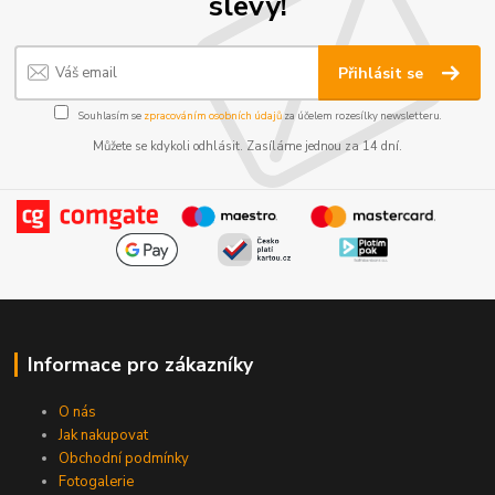
slevy!
Přihlásit se
Souhlasím se
zpracováním osobních údajů
za účelem rozesílky newsletteru.
Můžete se kdykoli odhlásit. Zasíláme jednou za 14 dní.
Informace pro zákazníky
O nás
Jak nakupovat
Obchodní podmínky
Fotogalerie