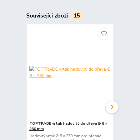
Související zboží
15
TOPTRADE vrták hadovitý do dřeva Ø 8 ×
TOPTRADE vr
230 mm
230 mm
Hadovitý vrták Ø 8 × 230 mm pro přesné
Hadovitý vr