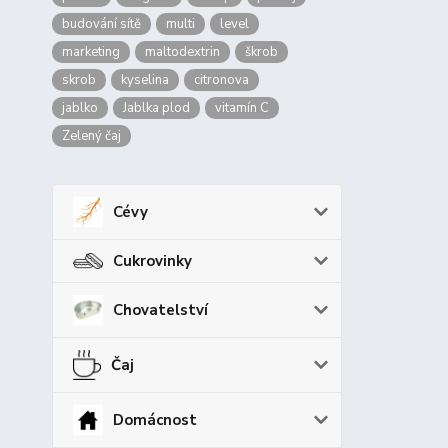
budování sítě
multi
level
marketing
maltodextrin
škrob
skrob
kyselina
citronova
jablko
Jablka plod
vitamín C
Zelený čaj
Cévy
Cukrovinky
Chovatelství
Čaj
Domácnost