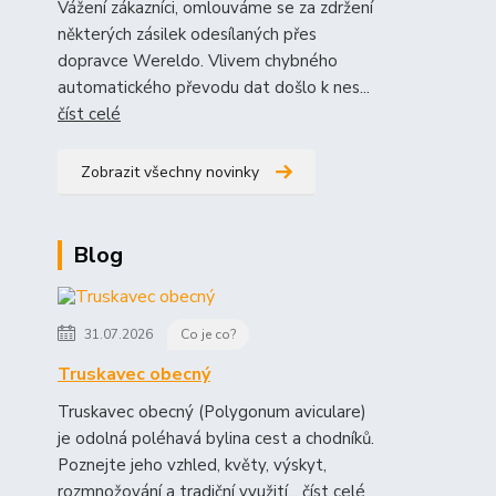
Vážení zákazníci, omlouváme se za zdržení
některých zásilek odesílaných přes
dopravce Wereldo. Vlivem chybného
automatického převodu dat došlo k nes...
číst celé
Zobrazit všechny novinky
Blog
31.07.2026
Co je co?
Truskavec obecný
Truskavec obecný (Polygonum aviculare)
je odolná poléhavá bylina cest a chodníků.
Poznejte jeho vzhled, květy, výskyt,
rozmnožování a tradiční využití...
číst celé