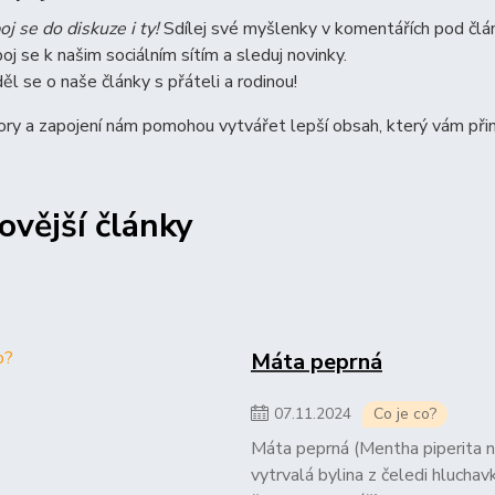
oj se do diskuze i ty!
Sdílej své myšlenky v komentářích pod člá
poj se k našim sociálním sítím a sleduj novinky.
ěl se o naše články s přáteli a rodinou!
ry a zapojení nám pomohou vytvářet lepší obsah, který vám přin
ovější články
Máta peprná
07
.
11
.
2024
Co je co?
Máta peprná (Mentha piperita n
vytrvalá bylina z čeledi hlucha