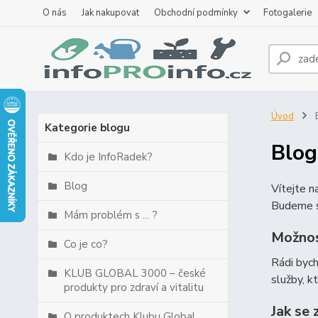
O nás
Jak nakupovat
Obchodní podmínky
Fotogalerie
Úvod
B
Kategorie blogu
Blog
Kdo je InfoRadek?
Blog
Vítejte 
Budeme s
Mám problém s ... ?
Možnos
Co je co?
Rádi byc
KLUB GLOBAL 3000 – české
služby, k
produkty pro zdraví a vitalitu
Jak se 
O produktech Klubu Global