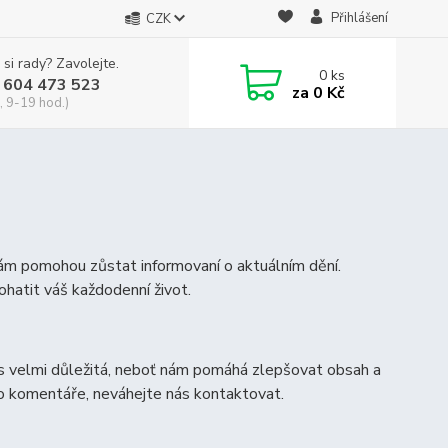
Přihlášení
CZK
 si rady? Zavolejte.
0
ks
 604 473 523
za
0 Kč
, 9-19 hod.)
vám pomohou zůstat informovaní o aktuálním dění.
ohatit váš každodenní život.
s velmi důležitá, neboť nám pomáhá zlepšovat obsah a
bo komentáře, neváhejte nás kontaktovat.