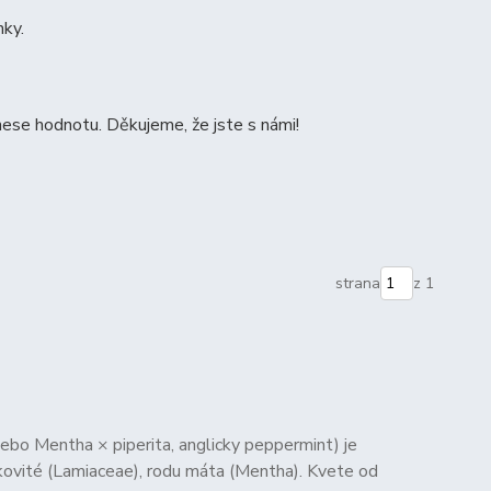
nky.
ese hodnotu. Děkujeme, že jste s námi!
strana
z 1
ebo Mentha × piperita, anglicky peppermint) je
vkovité (Lamiaceae), rodu máta (Mentha). Kvete od