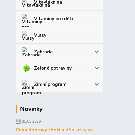
Vitavláknina
Vitamíny pro děti
Vlasy
Zahrada
Zelené potraviny
Zimní program
Novinky
31.05.2026
Cena dopravy zboží a příplatky za