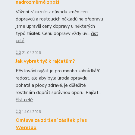
nadrozměrné zboží
Vážení zákazníci,z důvodu změn cen
dopravců a rostoucích nákladů na přepravu
jsme upravili ceny dopravy u některých
typů zásilek. Cenu dopravy vždy uv...
číst
celé
21.04.2026
Jak vybrat tyč k rajčatům?
Pěstování rajčat je pro mnoho zahrádkářů
radost, ale aby byla úroda opravdu
bohatá a plody zdravé, je důležité
rostlinám dopřát správnou oporu. Rajčat...
číst celé
14.04.2026
Omluva za zdržení zásilek přes
Wereldo