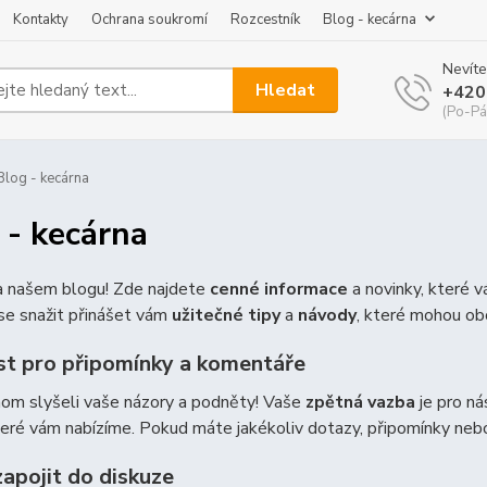
Kontakty
Ochrana soukromí
Rozcestník
Blog - kecárna
Nevíte
Hledat
+420
(Po-Pá
log - kecárna
 - kecárna
na našem blogu! Zde najdete
cenné informace
a novinky, které 
e snažit přinášet vám
užitečné tipy
a
návody
, které mohou ob
t pro připomínky a komentáře
hom slyšeli vaše názory a podněty! Vaše
zpětná vazba
je pro ná
teré vám nabízíme. Pokud máte jakékoliv dotazy, připomínky ne
zapojit do diskuze