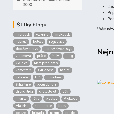
3000
Zap
Při
Pod
Štítky blogu
Vaše názo
inforadek
vláknina
InfoRadek
hubnutí
bolest
registrace
doplňky stravy
zdravý životní styl
Nejn
z domova
práce
MLM
blog
Co je co
Mám problém s
komentáře
zkušenosti
hadice
zahradní
DIY
gumolana
štíhlá linie
bolest břicha
Bronchitida
cholesterol
děti
imunita
játra
bioaktiv
Prokloub
Vláknina
spolupráce
body
peníze
brigáda
nákup
prodej