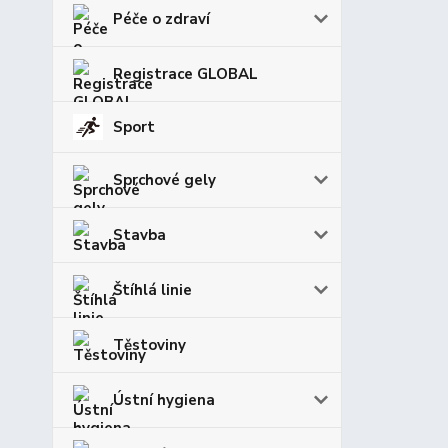
Péče o zdraví
Registrace GLOBAL
Sport
Sprchové gely
Stavba
Štíhlá linie
Těstoviny
Ústní hygiena