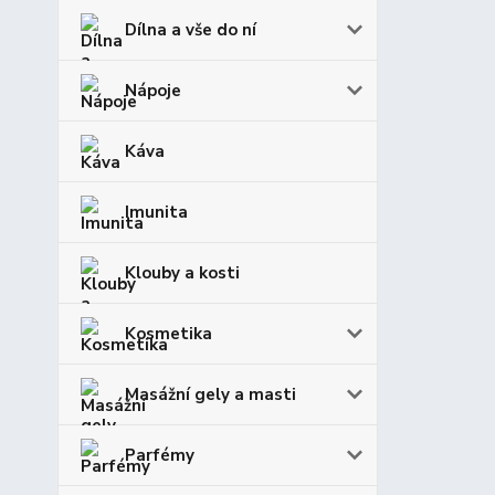
Dílna a vše do ní
Nápoje
Káva
Imunita
Klouby a kosti
Kosmetika
Masážní gely a masti
Parfémy